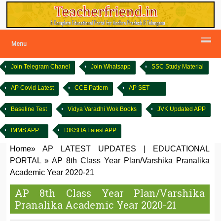
Menu
Join Telegram Chanel
Join Whatsapp
SSC Study Material
AP Covid Latest
CCE Pattern
AP SET
Baseline Test
Vidya Varadhi Wok Books
JVK Updated APP
IMMS APP
DIKSHA Latest APP
Home
»
AP LATEST UPDATES
|
EDUCATIONAL
PORTAL
»
AP 8th Class Year Plan/Varshika Pranalika
Academic Year 2020-21
AP 8th Class Year Plan/Varshika
Pranalika Academic Year 2020-21