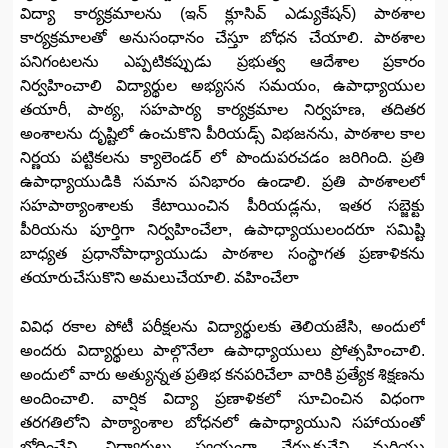
విద్యా కార్యక్రమాలను (ఇన్ క్లూసివ్ ఎడ్యుకేషన్) పాఠశాల
కార్యక్రమాలతో అనుసంధానం చేస్తూ బోధన చేయాలి. పాఠశాల
పనిగంటలను ఎప్పటికప్పుడు ప్రభుత్వ ఆదేశాల ప్రకారం
నిర్వహించాలి విద్యార్థుల అభ్యసన సమయం, ఉపాధ్యాయుల
తయారీ, పాఠ్య, సహపార్య కార్యక్రమాల నిర్వహణ, తదితర
అంశాలను దృష్టిలో ఉంచుకొని పీరియడ్స్ విభజనను, పాఠశాల కాల
నిర్ణయ పట్టికలను క్యాలెండర్ లో పొందుపరచడం జరిగింది. ప్రతి
ఉపాధ్యాయుడికి సమాన పనిభారం ఉండాలి. ప్రతి పాఠశాలలో
సహపాఠ్యాంశాలకు కేటాయించిన పీరియడ్లను, ఇతర సబ్జెక్టు
పీరియను పూర్తిగా నిర్వహించేలా, ఉపాధ్యాయులందరూ సమిష్టి
బాధ్యత ప్రధానోపాధ్యాయుడు పాఠశాల సంస్థాగత ప్రణాళికను
తయారుచేసుకొని అమలుచేయాలి. వహించేలా
వివిధ రకాల పోటీ పరీక్షలను విద్యార్థులకు తెలియజేసి, అందులో
అందరు విద్యార్థులు పాల్గొనేలా ఉపాధ్యాయులు ప్రోత్సహించాలి.
అందులో వారు అత్యున్నత ప్రతిభ కనపరిచేలా వారికి ప్రత్యేక శిక్షణను
అందించాలి. వార్షిక విద్యా ప్రణాళికలో సూచించిన విధంగా
తరగతిలోని పాఠ్యాంశాల బోధనలో ఉపాధ్యాయుని సహాయంతో
బోధించేవి, విద్యార్థులు స్వయంగా నేర్చుకునేవి మరియు