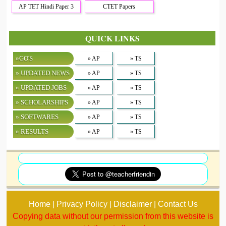
AP TET Hindi Paper 3
CTET Papers
QUICK LINKS
»GO'S
» AP
» TS
» UPDATED NEWS
» AP
» TS
» UPDATED JOBS
» AP
» TS
» SCHOLARSHIPS
» AP
» TS
» SOFTWARES
» AP
» TS
» RESULTS
» AP
» TS
Home | Privacy Policy | Disclaimer | Contact Us
Copying data without our permission from this website is