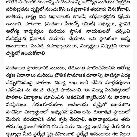
భౌతిక సామాజిక దూరాన్ని పాటించడాన్ని ఆరోగ్యం మరియు వ్యక్తిగత
పరిశుభ్రతను దృష్టిలో నుంచుకొని ఒక ప్రణాళిక తయారు చేసుకోవాలి.
జాతీయ, రాష్ట్ర విధి విధానాలకు లోబడి, బోధనాభ్యసన ప్రక్రియ
ఉండాలి. పాఠశాల (పాఠశాల పేరంట్స్ కమిటీ) సభ్యులు, స్థానిక
ఆరోగ్య కార్యకర్తలు మరియు స్థానిక నాయకులతో చర్చించి
సుదీర్ఘమైన ప్రణాళిక తయారు చేయాలి. ఇవి స్థానికంగా ఉన్న
అవకాశాలు, సంపద, ఉపాధ్యాయులు, విద్యార్థుల నిష్పత్తిని కూడా
దృష్టిలో ఉంచుకోవాలి
పాఠశాలల ప్రారంభానికి ముందు, తరువాత పాటించవలసిన ఆరోగ్య
రక్షణ విధానాలు మరియు భౌతిక సామాజిక దూరాన్ని పాటిస్తూ విద్య
నేర్చుకోవడంపై పాఠశాల విద్యా శాఖ జారీ చేసిన మార్గదర్శకాల
(ఎస్ఓపి) ను తు.చ. తప్పక పాటించాలి. ఈ విద్యా సంవత్సరంలో
పాఠశాల విద్యాశాఖ సూచించిన 'అకడమిక్ క్యాలెండర్' ను పాఠశాల
పరిస్థితులు, సమయానుకూల ఆదేశాలను దృష్టిలో ఉంచుకొని
పాటిస్తూ విద్యార్థులలో అభ్యసన ఫలితాలను గుణాత్మక స్థాయిలో
మెరుగు పరచడానికి తగిన కృషి చేయాలి. ఉపాధ్యాయులు తమ
తమ సబ్జెక్టులలో తరగతి గది మరియు విద్యార్థి ఇంటి వద్ద చేయదగిన
కృత్యాల మీద ప్రత్యేక శ్రద్ద వహించాలి ప్రత్యేక అవసరాలు గల పిల్లల