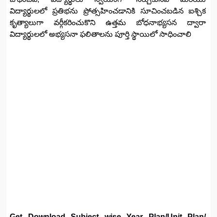
విద్యార్థులలో ప్రతిభను ప్రోత్సహించడానికి సూచించబడిన ఐశ్చిక
కృత్యాలుగా వర్గీకరించుకొని ఉత్తమ బోధనాభ్యసన ద్వారా
విద్యార్థులలో అభ్యసనా ఫలితాలను పూర్తి స్థాయిలో సాధించాలి
Get Download Subject wise Year Plan/Unit Plan/