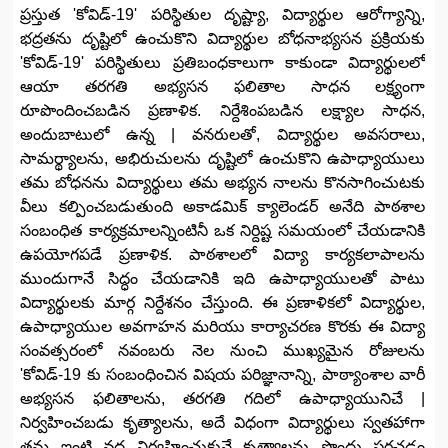
ప్రస్తుత 'కోవిడ్-19' పరిస్థితుల దృష్ట్యా, విద్యార్థుల ఆరోగ్యాన్ని,
భద్రతను దృష్టిలో ఉంచుకొని విద్యార్థుల బోధనాభ్యసన ప్రక్రియకు
'కోవిడ్-19' పరిస్థితులు ప్రతిబంధకాలుగా కాకుండా విద్యార్థులలో
ఆయా తరగతి అభ్యసన ఫలితాల సాధన లక్ష్యంగా
రూపొందించబడిన ప్రణాళిక. నిర్దేశింపబడిన లక్ష్యాల సాధన,
అందుబాటులో ఉన్న | వనరులతో, విద్యార్థుల అవసరాలు,
సామర్థ్యాలను, అభిరుచులను దృష్టిలో ఉంచుకొని ఉపాధ్యాయులు
తమ బోధనను విద్యార్థులు తమ అభ్యన నాలను కొనసాగించుటకు
వీలు కల్పించబడుతుంది అకాడమిక్ క్యాలెండర్ అనేది పాఠశాల
సంబంధిత కార్యక్రమాలన్నింటినీ ఒక నిర్దిష్ట సమయంలో చేయడానికి
ఉపయోగపడే ప్రణాళిక. పాఠశాలలో విద్యా కార్యకలాపాలను
ముందుగానే సిద్ధం చేయడానికి ఇది ఉపాధ్యాయులతో పాటు
విద్యార్థులకు మార్గ నిర్దేశనం చేస్తుంది. ఈ ప్రణాళికలో విద్యార్థుల,
ఉపాధ్యాయుల అవగాహన మరియు కార్యాచరణ కొరకు ఈ విద్యా
సంవత్సరంలో నవంబరు నెల నుంచి ముఖ్యమైన రోజులను
'కోవిడ్-19 కు సంబంధించిన విషయ పరిజ్ఞానాన్ని, పాఠ్యాంశాల వారీ
అభ్యసన ఫలితాలను, తరగతి గదిలో ఉపాధ్యాయునిచే |
నిర్వహించబడు కృత్యాలను, అదే విధంగా విద్యార్థులు స్వతహాగా
తమ ఇంటి వద్ద నిర్వహించుకునే కృత్యాలను పొందు పరచడం