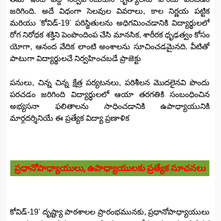
జరిగింది. అదే విధంగా సెలవుల వివరాలు, కాల నిర్ణయ పట్టిక
మరియు 'కోవిడ్-19' పరిస్థితులను అధిగమించడానికి విద్యార్థులలో
రోగ నిరోధక శక్తిని పెంపొందింప చేసి మానసిక, శారీరక ధృఢత్వం కోసం
యోగా, ఆనంద వేదిక లాంటి అంశాలను సూచించడమైనది. వీటితో
పాటుగా విద్యార్థులచే నిర్వహించబడే ప్రాజెక్టు
పనులు, చిన్న చిన్న క్షేత్ర పర్యటనలు, పరిశీలన మొదలైనవి పొందు
పరచడం జరిగింది విద్యార్థులలో ఆయా తరగతికి సంబంధించిన
అభ్యసనా ఫలితాలను సాధించడానికి ఉపాధ్యాయునికి
మార్గదర్శినియే ఈ ప్రత్యేక విద్యా ప్రణాళిక
ప్రధానోపాధ్యాయులు, ఉపాధ్యాయులకు ప్రత్యేక సూచనలు
కోవిడ్-19' దృష్ట్యా పాఠశాలల ప్రారంభమునకు, ప్రధానోపాధ్యాయులు