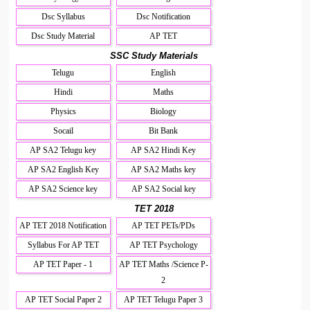
Dsc Syllabus
Dsc Notification
Dsc Study Material
AP TET
SSC Study Materials
Telugu
English
Hindi
Maths
Physics
Biology
Socail
Bit Bank
AP SA2 Telugu key
AP SA2 Hindi Key
AP SA2 English Key
AP SA2 Maths key
AP SA2 Science key
AP SA2 Social key
TET 2018
AP TET 2018 Notification
AP TET PETs/PDs
Syllabus For AP TET
AP TET Psychology
AP TET Paper - 1
AP TET Maths /Science P-
2
AP TET Social Paper 2
AP TET Telugu Paper 3