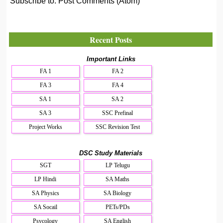
Subscribe to:
Post Comments (Atom)
Recent Posts
Important Links
FA 1
FA 2
FA 3
FA 4
SA 1
SA 2
SA 3
SSC Prefinal
Project Works
SSC Revision Test
DSC Study Materials
SGT
LP Telugu
LP Hindi
SA Maths
SA Physics
SA Biology
SA Socail
PETs/PDs
Psycology
SA English