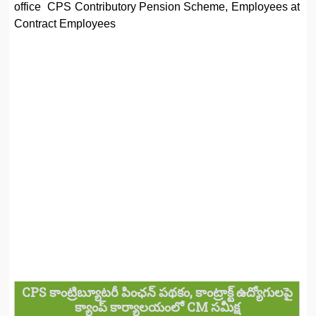
office CPS Contributory Pension Scheme, Employees at
Contract Employees
CPS కాంట్రిబ్యూటరీ పింఛన్‌ పథకం, కాంట్రాక్ట్‌ ఉద్యోగులపై
క్యాంప్‌ కార్యాలయంలో‌ CM సమీక్ష