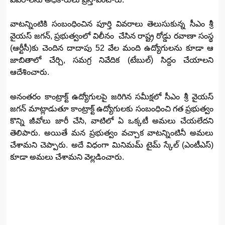
వాటన్నింటికి సంబంధించిన పూర్తి వివరాలు తెలుసుకున్న సీఎం శ్రీ
వైయస్‌ జగన్, ప్రభుత్వంలో విలీనం చేసిన రాష్ట్ర రోడ్డు రవాణా సంస్థ
(ఆర్టీసీ)కు చెందిన దాదాపు 52 వేల మంది ఉద్యోగులను కూడా ఆ
జాబితాలో చేర్చి, సమగ్ర నివేదిక (టేబుల్‌) సిద్దం చేయాలని
ఆదేశించారు.
అనంతరం కాంట్రాక్ట్‌ ఉద్యోగులపై జరిగిన సమీక్షలో సీఎం శ్రీ వైయస్‌
జగన్‌ మాట్లాడుతూ కాంట్రాక్ట్‌ ఉద్యోగులకు సంబంధించి గత ప్రభుత్వం
కొన్ని జీవోలు జారీ చేసి, వాటిలో ఏ ఒక్కటీ అమలు చేయలేదని
తెలిపారు. అయితే మన ప్రభుత్వం వచ్చాక వాటన్నింటినీ అమలు
చేశామని చెప్పారు. అదే విధంగా మినిమమ్‌ టైమ్‌ స్కేల్ (ఎంటీఎస్‌)
కూడా అమలు చేశామని వెల్లడించారు.