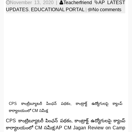
November 13, 2020
|
Teacherfriend
AP LATEST
UPDATES
,
EDUCATIONAL PORTAL
|
No comments
CPS కాంట్రిబ్యూటరీ పింఛన్‌ పథకం, కాంట్రాక్ట్‌ ఉద్యోగులపై క్యాంప్‌
కార్యాలయంలో‌ CM సమీక్ష
CPS కాంట్రిబ్యూటరీ పింఛన్‌ పథకం, కాంట్రాక్ట్‌ ఉద్యోగులపై క్యాంప్‌
కార్యాలయంలో‌ CM సమీక్ష:AP CM Jagan Review on Camp