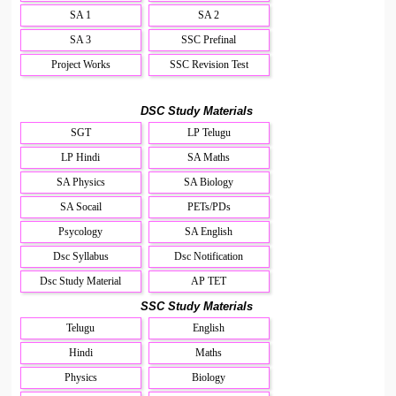
SA 1
SA 2
SA 3
SSC Prefinal
Project Works
SSC Revision Test
DSC Study Materials
SGT
LP Telugu
LP Hindi
SA Maths
SA Physics
SA Biology
SA Socail
PETs/PDs
Psycology
SA English
Dsc Syllabus
Dsc Notification
Dsc Study Material
AP TET
SSC Study Materials
Telugu
English
Hindi
Maths
Physics
Biology