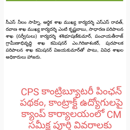
సీఎస్‌ నీలం సాహ్ని, ఆర్థిక శాఖ ముఖ్య కార్యదర్శి ఎస్‌ఎస్‌ రావత్,
రవాణ శాఖ ముఖ్య కార్యదర్శి ఎంటి కృష్ణబాబు, సాధారణ పరిపాలన
శాఖ (సర్వీసులు) కార్యదర్శి శశిభూషణ్‌కుమార్, పంచాయతీరాజ్‌
గ్రామీణాభివృద్ధి శాఖ కమిషనర్‌ ఎం.గిరిజాశంకర్, పురపాలక
పరిపాలన శాఖ కమిషనర్‌ విజయకుమార్‌తో పాటు, వివిధ శాఖల
అధికారులు హాజరు.