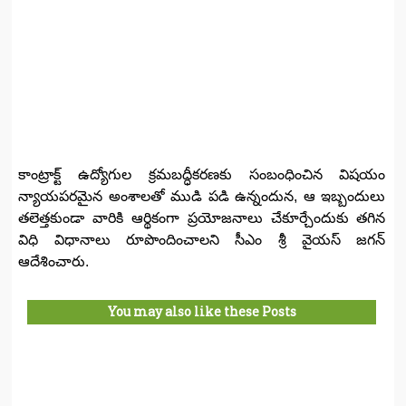
కాంట్రాక్ట్‌ ఉద్యోగుల క్రమబద్ధీకరణకు సంబంధించిన విషయం
న్యాయపరమైన అంశాలతో ముడి పడి ఉన్నందున, ఆ ఇబ్బందులు
తలెత్తకుండా వారికి ఆర్థికంగా ప్రయోజనాలు చేకూర్చేందుకు తగిన
విధి విధానాలు రూపొందించాలని సీఎం శ్రీ వైయస్‌ జగన్‌
ఆదేశించారు.
You may also like these Posts