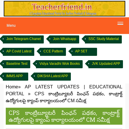
Menu
Join Telegram Chanel
Join Whatsapp
SSC Study Material
AP Covid Latest
CCE Pattern
AP SET
Baseline Test
Vidya Varadhi Wok Books
JVK Updated APP
IMMS APP
DIKSHA Latest APP
Home
»
AP LATEST UPDATES
|
EDUCATIONAL
PORTAL
»
CPS కాంట్రిబ్యూటరీ పింఛన్‌ పథకం, కాంట్రాక్ట్‌
ఉద్యోగులపై క్యాంప్‌ కార్యాలయంలో‌ CM సమీక్ష
CPS కాంట్రిబ్యూటరీ పింఛన్‌ పథకం, కాంట్రాక్ట్‌
ఉద్యోగులపై క్యాంప్‌ కార్యాలయంలో‌ CM సమీక్ష