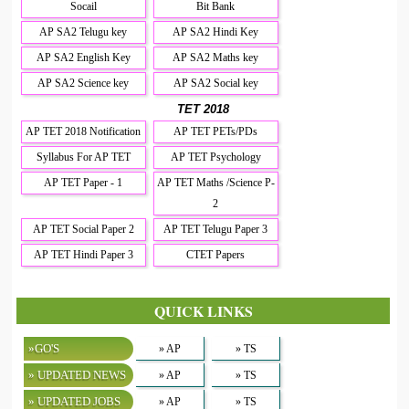
Socail
Bit Bank
AP SA2 Telugu key
AP SA2 Hindi Key
AP SA2 English Key
AP SA2 Maths key
AP SA2 Science key
AP SA2 Social key
TET 2018
AP TET 2018 Notification
AP TET PETs/PDs
Syllabus For AP TET
AP TET Psychology
AP TET Paper - 1
AP TET Maths /Science P-
2
AP TET Social Paper 2
AP TET Telugu Paper 3
AP TET Hindi Paper 3
CTET Papers
QUICK LINKS
»GO'S
» AP
» TS
» UPDATED NEWS
» AP
» TS
» UPDATED JOBS
» AP
» TS