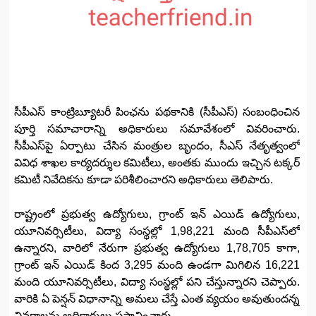
సీపీఎస్‌ కాంట్రిబ్యూటరీ పింఛను పథకానికి (సీపీఎస్‌) సంబంధించిన
పూర్తి సమాచారాన్ని అధికారులు సమావేశంలో వివరించారు.
సీపీఎస్‌పై ఏర్పాటు చేసిన మంత్రుల బృందం, సీఎస్‌ నేతృత్వంలో
వివిధ శాఖల కార్యదర్శుల కమిటీలు, అంతకు ముందు ఇచ్చిన టక్కర్‌
కమిటీ నివేదికను కూడా పరిశీలించారని అధికారులు తెలిపారు.
రాష్ట్రంలో ప్రభుత్వ ఉద్యోగులు, గ్రాంట్‌ ఇన్‌ ఎయిడ్‌ ఉద్యోగులు,
యూనివర్సిటీలు, విద్యా సంస్థల్లో 1,98,221 మంది సీపీఎస్‌లో
ఉన్నారని, వారిలో నేరుగా ప్రభుత్వ ఉద్యోగులు 1,78,705 కాగా,
గ్రాంట్‌ ఇన్‌ ఎయిడ్‌ కింద 3,295 మంది ఉండగా మిగిలిన 16,221
మంది యూనివర్సిటీలు, విద్యా సంస్థల్లో పని చేస్తున్నారని చెప్పారు.
వారికి ఏ పెన్షన్‌ విధానాన్ని అమలు చేస్తే ఎంత వ్యయం అవుతుందన్న
వివరాలను అధికారులు ప్రస్తావించారు.