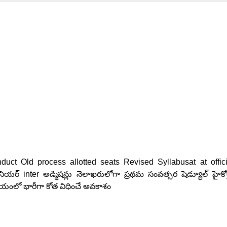
uct Old process allotted seats Revised Syllabusat at offici
యర్ inter అడ్మిషన్లు నెలాఖరులోగా ప్రథమ సంవత్సర షెడ్యూల్ హైకోర్
విషయంలో భారీగా కోత విధించే అవకాశం