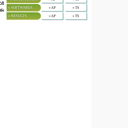
ికి
» SOFTWARES
» AP
» TS
 ఈ
» RESULTS
» AP
» TS