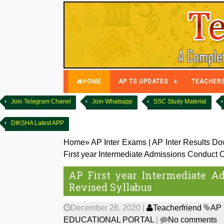
HOME
AP TS UPDATES
TEACHER
Join Telegram Chanel
Join Whatsapp
SSC Study Material
DIKSHA Latest APP
Home
»
AP Inter Exams
|
AP Inter Results D
First year Intermediate Admissions Conduct O
AP First year Intermediate Ad
Revised Syllabus
December 26, 2020
|
Teacherfriend
AP 
EDUCATIONAL PORTAL
|
No comments