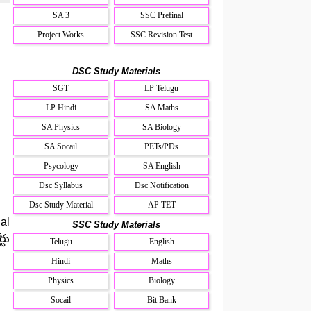
SA 3
SSC Prefinal
Project Works
SSC Revision Test
DSC Study Materials
SGT
LP Telugu
LP Hindi
SA Maths
SA Physics
SA Biology
SA Socail
PETs/PDs
Psycology
SA English
Dsc Syllabus
Dsc Notification
Dsc Study Material
AP TET
al
SSC Study Materials
టు
Telugu
English
Hindi
Maths
Physics
Biology
Socail
Bit Bank