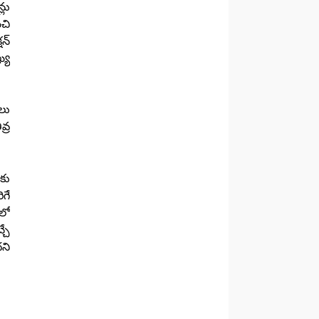
్లు
ంచి
షన్
్య
నలు
్ర
కు
ిగే
లో
చే
ని