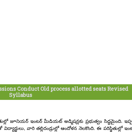
sions Conduct Old process allotted seats Revised
Syllabus
ుల్లో జూనియర్ ఇంటర్ మీడియట్ అడ్మిషన్లకు ప్రభుత్వం సిద్ధమైంది. ఇప్ప
ిద్యార్థులు, వారి తల్లిదండ్రుల్లో ఆందోళన నెలకొంది. ఈ పరిస్థితుల్లో ఇం