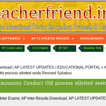
S SOFTWARES
AP TS UPDATED RESULTS
SCHOLARSHIPS
AP Covid Latest
CCE Pattern
AP SET
Baseline Test
ownload
|
AP LATEST UPDATES
|
EDUCATIONAL PORTAL
»
ld process allotted seats Revised Syllabus
missions Conduct Old process allotted seat
Inter Exams
,
AP Inter Results Download
,
AP LATEST UPDATE