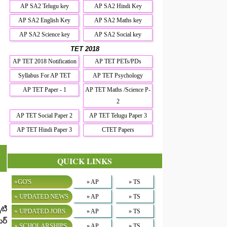
AP SA2 Telugu key
AP SA2 Hindi Key
AP SA2 English Key
AP SA2 Maths key
AP SA2 Science key
AP SA2 Social key
TET 2018
AP TET 2018 Notification
AP TET PETs/PDs
Syllabus For AP TET
AP TET Psychology
AP TET Paper - 1
AP TET Maths /Science P-
2
AP TET Social Paper 2
AP TET Telugu Paper 3
AP TET Hindi Paper 3
CTET Papers
QUICK LINKS
»GO'S
» AP
» TS
» UPDATED NEWS
» AP
» TS
టి
» UPDATED JOBS
» AP
» TS
టర్
» SCHOLARSHIPS
» AP
» TS