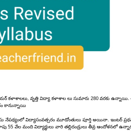
 జూనియర్ కళాశాలలు, వృత్తి విద్యా కళాశాల లు సుమారు 280 వరకు ఉన్నాయి
ంభం కానున్నాయి
ో కేసు నేపథ్యంలో విద్యాసంవత్సరం మూడోంతులు పూర్తి అయినా. ఇంటర్ ప్ర
దాపు 55 వేల మంది విద్యార్థులు వారి తల్లిదండ్రులు తీవ్ర ఆందోళనలో ఉన్నా