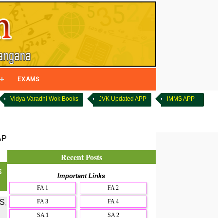
EXAMS
Vidya Varadhi Wok Books
JVK Updated APP
IMMS APP
AP
Recent Posts
s
Important Links
FA 1
FA 2
FA 3
FA 4
S
,
SA 1
SA 2