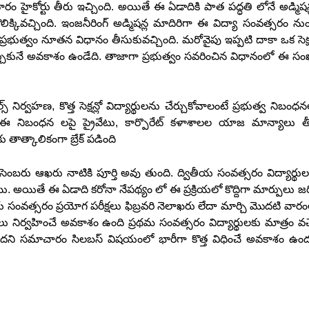
ారం హైకోర్టు తీరు ఇచ్చింది. అయితే ఈ ఏడాదికి పాత పద్ధతి లోనే అడ్మిషన
లిక్కివచ్చింది. ఇంజనీరింగ్ అడ్మిషన్ల మాదిరిగా ఈ విద్యా సంవత్సరం ను
ి ప్రభుత్వం నూతన విధానం తీసుకువచ్చింది. మరోవైపు ఇప్పటి దాకా ఒక సెక్
చేర్చుకునే అవకాశం ఉండేది. తాజాగా ప్రభుత్వం సవరించిన విధానంలో ఈ సంఖ
ల్స్ నిర్వహణ, కొత్త సెక్షన్లో విద్యార్థులను చేర్చుకోవాలంటే ప్రభుత్వ నిబంధ
ది. ఈ నిబంధన లపై ప్రైవేటు, కార్పొరేట్ కళాశాలల యాజ మాన్యాలు తీవ
ు తాత్కాలికంగా బ్రేక్ పడింది
ంబరు ఆఖరు నాటికి పూర్తి అవు తుంది. ద్వితీయ సంవత్సరం విద్యార్థుల
ాయి. అయితే ఈ ఏడాది కరోనా నేపథ్యం లో ఈ ప్రక్రియలో కొద్దిగా మార్పులు జర
సంవత్సరం ప్రయోగ పరీక్షలు ఫిబ్రవరి నెలాఖరు లేదా మార్చి మొదటి వారం
షలు నిర్వహించే అవకాశం ఉంది ప్రథమ సంవత్సరం విద్యార్థులకు మాత్రం వచ్
ఉందని సమాచారం సిలబస్ విషయంలో భారీగా కొత్త విధించే అవకాశం ఉంద