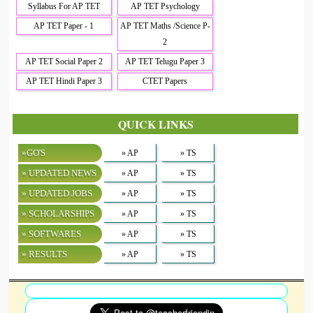
Syllabus For AP TET
AP TET Psychology
AP TET Paper - 1
AP TET Maths /Science P-
2
AP TET Social Paper 2
AP TET Telugu Paper 3
AP TET Hindi Paper 3
CTET Papers
QUICK LINKS
»GO'S
» AP
» TS
» UPDATED NEWS
» AP
» TS
» UPDATED JOBS
» AP
» TS
» SCHOLARSHIPS
» AP
» TS
» SOFTWARES
» AP
» TS
» RESULTS
» AP
» TS