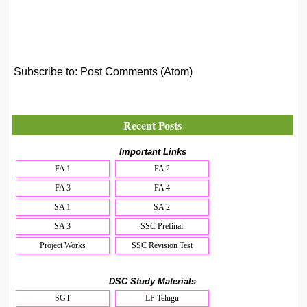
Subscribe to:
Post Comments (Atom)
Recent Posts
Important Links
FA 1
FA 2
FA 3
FA 4
SA 1
SA 2
SA 3
SSC Prefinal
Project Works
SSC Revision Test
DSC Study Materials
SGT
LP Telugu