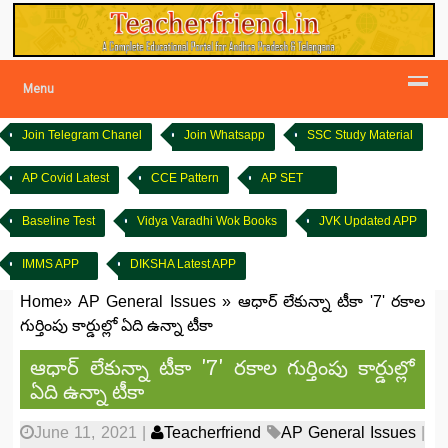
Menu
Join Telegram Chanel
Join Whatsapp
SSC Study Material
AP Covid Latest
CCE Pattern
AP SET
Baseline Test
Vidya Varadhi Wok Books
JVK Updated APP
IMMS APP
DIKSHA Latest APP
Home
»
AP General Issues
»
ఆధార్‌ లేకున్నా టీకా '7' రకాల
గుర్తింపు కార్డుల్లో ఏది ఉన్నా టీకా
ఆధార్‌ లేకున్నా టీకా '7' రకాల గుర్తింపు కార్డుల్లో
ఏది ఉన్నా టీకా
June 11, 2021
|
Teacherfriend
AP General Issues
|