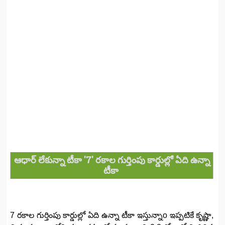
ఆధార్‌ లేకున్నా టీకా '7' రకాల గుర్తింపు కార్డుల్లో ఏది ఉన్నా
టీకా
7 రకాల గుర్తింపు కార్డుల్లో ఏది ఉన్నా టీకా ఇస్తున్నాo ఇప్పటికే కృష్ణా,