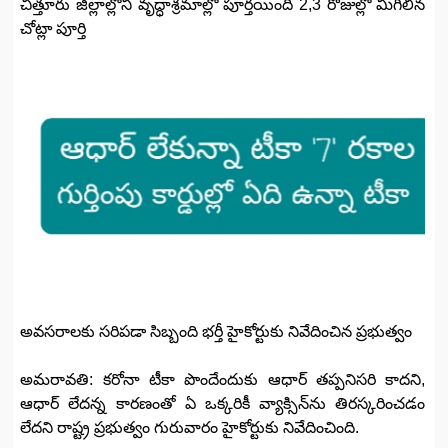
చిత్తూరు జిల్లాల్లోని వృద్ధాశ్రమాల్లో పూర్తయింది 2,3 రోజుల్లో మిగిలిన
చోట్లా పూర్తి
అవసరాలకు సరిపడా సిబ్బంది భర్తీ హైకోర్టుకు నివేదించిన ప్రభుత్వం
అమరావతి: కరోనా టీకా పొందేందుకు ఆధార్‌ తప్పనిసరి కాదని,
ఆధార్‌ లేదన్న కారణంతో ఏ ఒక్కరికీ వ్యాక్సిన్‌ను తిరస్కరించడం
లేదని రాష్ట్ర ప్రభుత్వం గురువారం హైకోర్టుకు నివేదించింది.