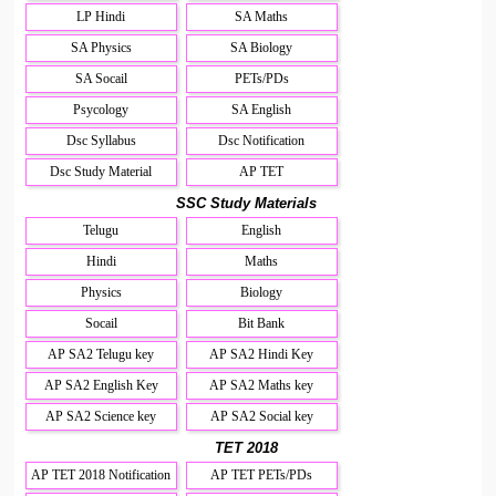
LP Hindi
SA Maths
SA Physics
SA Biology
SA Socail
PETs/PDs
Psycology
SA English
Dsc Syllabus
Dsc Notification
Dsc Study Material
AP TET
SSC Study Materials
Telugu
English
Hindi
Maths
Physics
Biology
Socail
Bit Bank
AP SA2 Telugu key
AP SA2 Hindi Key
AP SA2 English Key
AP SA2 Maths key
AP SA2 Science key
AP SA2 Social key
TET 2018
AP TET 2018 Notification
AP TET PETs/PDs