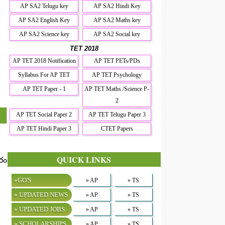
AP SA2 Telugu key
AP SA2 Hindi Key
AP SA2 English Key
AP SA2 Maths key
AP SA2 Science key
AP SA2 Social key
TET 2018
AP TET 2018 Notification
AP TET PETs/PDs
Syllabus For AP TET
AP TET Psychology
AP TET Paper - 1
AP TET Maths /Science P-
2
AP TET Social Paper 2
AP TET Telugu Paper 3
AP TET Hindi Paper 3
CTET Papers
QUICK LINKS
రం
»GO'S
» AP
» TS
» UPDATED NEWS
» AP
» TS
» UPDATED JOBS
» AP
» TS
» SCHOLARSHIPS
» AP
» TS