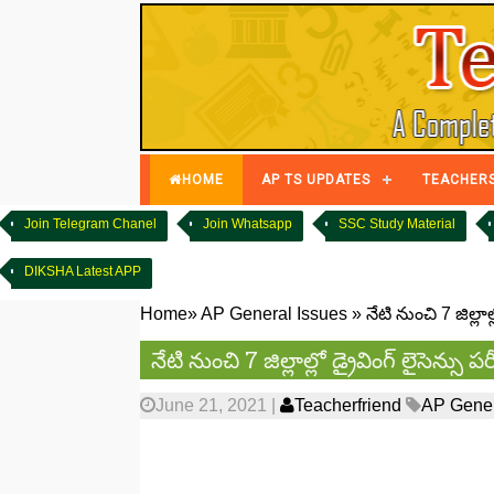
HOME
AP TS UPDATES
TEACHER
Join Telegram Chanel
Join Whatsapp
SSC Study Material
DIKSHA Latest APP
Home
»
AP General Issues
»
నేటి నుంచి 7 జిల్లాల్ల
నేటి నుంచి 7 జిల్లాల్లో డ్రైవింగ్‌ లైసెన్సు పర
June 21, 2021
|
Teacherfriend
AP Gener