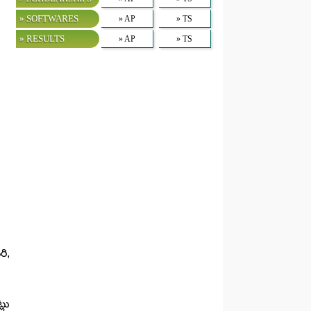
» SOFTWARES
» AP
» TS
» RESULTS
» AP
» TS
ి,
్లు