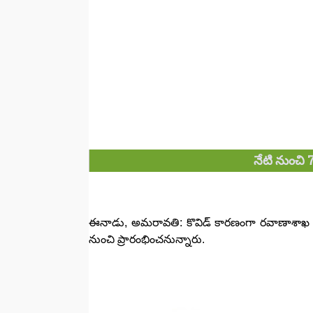
నేటి నుంచి 7 జ
ఈనాడు, అమరావతి: కొవిడ్‌ కారణంగా రవాణాశాఖ కార్య
నుంచి ప్రారంభించనున్నారు.