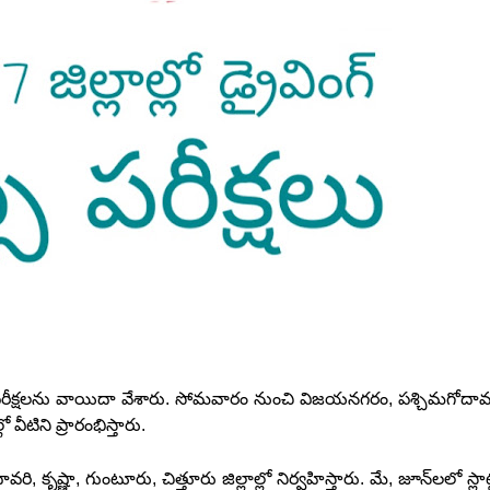
రీక్షలను వాయిదా వేశారు. సోమవారం నుంచి విజయనగరం, పశ్చిమగోదావర
వీటిని ప్రారంభిస్తారు.
ి, కృష్ణా, గుంటూరు, చిత్తూరు జిల్లాల్లో నిర్వహిస్తారు. మే, జూన్‌లలో స్లాట