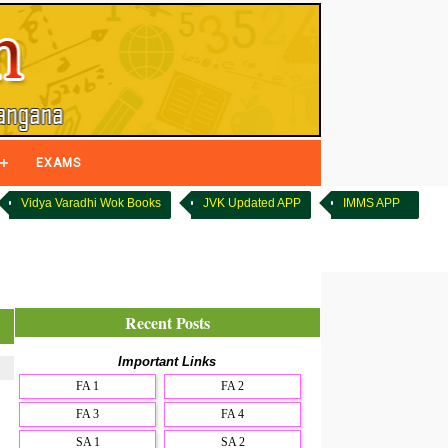
EXAMS
Vidya Varadhi Wok Books
JVK Updated APP
IMMS APP
Recent Posts
Important Links
FA 1
FA 2
FA 3
FA 4
SA 1
SA 2