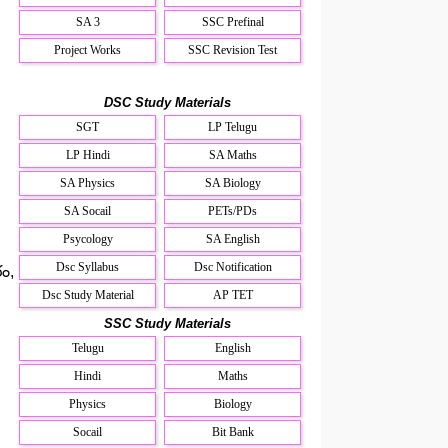
SA 3
SSC Prefinal
Project Works
SSC Revision Test
DSC Study Materials
SGT
LP Telugu
LP Hindi
SA Maths
SA Physics
SA Biology
SA Socail
PETs/PDs
Psycology
SA English
Dsc Syllabus
Dsc Notification
రం,
Dsc Study Material
AP TET
SSC Study Materials
Telugu
English
Hindi
Maths
Physics
Biology
Socail
Bit Bank