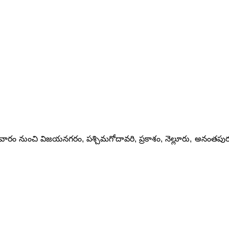
షలు సోమవారం నుంచి విజయనగరం, పశ్చిమగోదావరి, ప్రకాశం, నెల్లూరు, అనంతపు