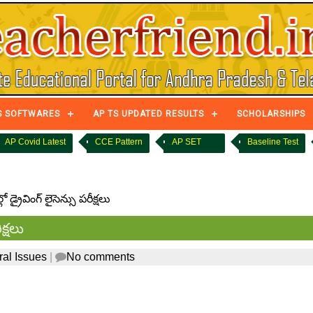
S SOFTWARES
AP TS UPDATED RESULTS
SCHOLARSHIPS
AP Covid Latest
CCE Pattern
AP SET
Baseline Test
ో డ్రైవింగ్‌ లైసెన్సు పరీక్షలు
ీక్షలు
al Issues
|
No comments