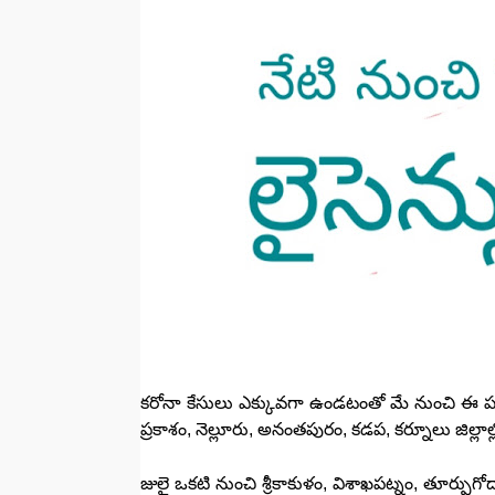
కరోనా కేసులు ఎక్కువగా ఉండటంతో మే నుంచి ఈ ప
ప్రకాశం, నెల్లూరు, అనంతపురం, కడప, కర్నూలు జిల్లాల్లో 
జులై ఒకటి నుంచి శ్రీకాకుళం, విశాఖపట్నం, తూర్పుగోదావర