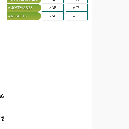
» SOFTWARES
» AP
» TS
» RESULTS
» AP
» TS
కు
యా