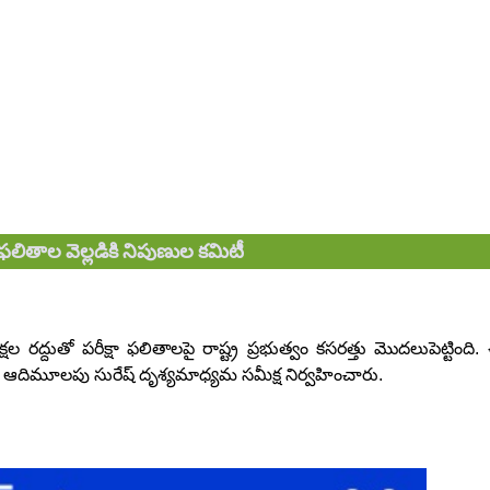
ఫలితాల వెల్లడికి నిపుణుల కమిటీ
ల రద్దుతో పరీక్షా ఫలితాలపై రాష్ట్ర ప్రభుత్వం కసరత్తు మొదలుపెట్టింది
ి ఆదిమూలపు సురేష్ దృశ్యమాధ్యమ సమీక్ష నిర్వహించారు.