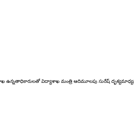
యాశాఖ ఉన్నతాధికారులతో విద్యాశాఖ మంత్రి ఆదిమూలపు సురేష్ దృశ్యమాధ్