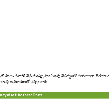
వ్యాప్తితో పాటు మూడో వేవ్ ముప్పు పొంచిఉన్న నేపథ్యంలో పాఠశాలలు తెరవాల
ధానాలపై అధికారులతో చర్చించారు.
may also like these Posts