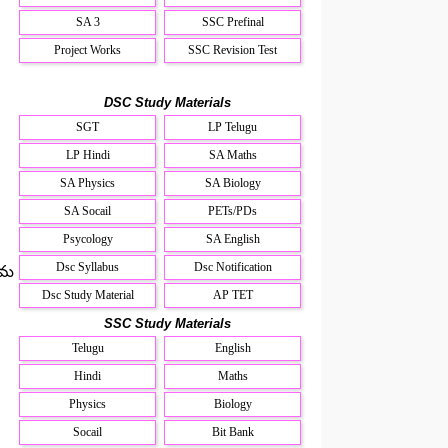
SA 3
SSC Prefinal
Project Works
SSC Revision Test
DSC Study Materials
SGT
LP Telugu
LP Hindi
SA Maths
SA Physics
SA Biology
SA Socail
PETs/PDs
Psycology
SA English
Dsc Syllabus
Dsc Notification
యమ
Dsc Study Material
AP TET
SSC Study Materials
Telugu
English
Hindi
Maths
Physics
Biology
Socail
Bit Bank