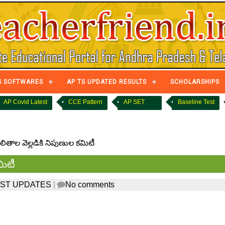
S SOFTWARES
AP TS UPDATED RESULTS
SCHOLARSHIPS
AP Covid Latest
CCE Pattern
AP SET
Baseline Test
ితాల వెల్లడికి నిపుణుల కమిటీ
మిటీ
EST UPDATES
|
No comments