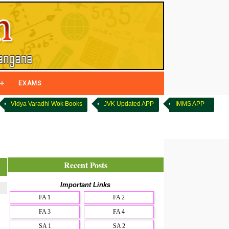
EXAMS
Vidya Varadhi Wok Books
JVK Updated APP
IMMS APP
Recent Posts
Important Links
FA 1
FA 2
FA 3
FA 4
SA 1
SA 2