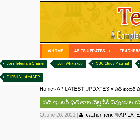
HOME
AP TS UPDATES
TEACHER
Join Telegram Chanel
Join Whatsapp
SSC Study Material
DIKSHA Latest APP
Home
»
AP LATEST UPDATES
»
పది ఇంటర్ ఫల
పది ఇంటర్ ఫలితాల వెల్లడికి నిపుణుల క
June 26, 2021
|
Teacherfriend
AP LAT