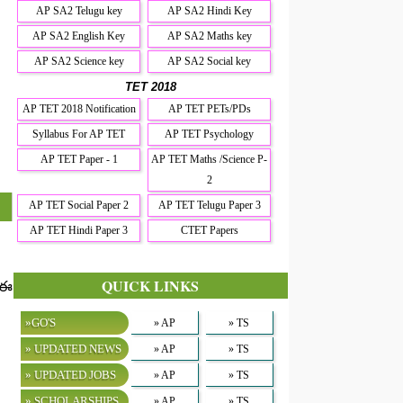
AP SA2 Telugu key
AP SA2 Hindi Key
AP SA2 English Key
AP SA2 Maths key
AP SA2 Science key
AP SA2 Social key
TET 2018
AP TET 2018 Notification
AP TET PETs/PDs
Syllabus For AP TET
AP TET Psychology
AP TET Paper - 1
AP TET Maths /Science P-
2
AP TET Social Paper 2
AP TET Telugu Paper 3
AP TET Hindi Paper 3
CTET Papers
QUICK LINKS
. ఈ
»GO'S
» AP
» TS
» UPDATED NEWS
» AP
» TS
» UPDATED JOBS
» AP
» TS
» SCHOLARSHIPS
» AP
» TS