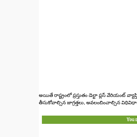
అయితే రాష్ట్రంలో ప్రస్తుతం డెల్టా ప్లస్ వేరియంట్ 
తీసుకోవాల్సిన జాగ్రత్తలు, అవలంబించాల్సిన విధివి
You 