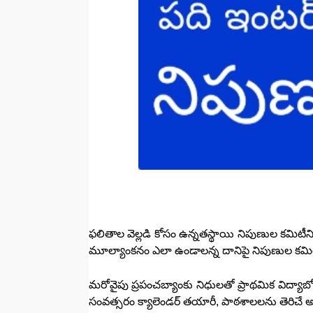
ఫలితాల వెల్లడి కోసం ఉన్నతస్థాయి నిపుణుల కమిటీని
మూల్యాంకనం ఎలా ఉండాలన్న దానిపై నిపుణుల కమిటీ 
మరోవైపు ప్రపంచబ్యాంకు నిధులతో ప్రాథమిక విద్యాబో
సంవత్సరం క్యాలెండర్ తయారీ, పాఠశాలలను తెరిచే అ