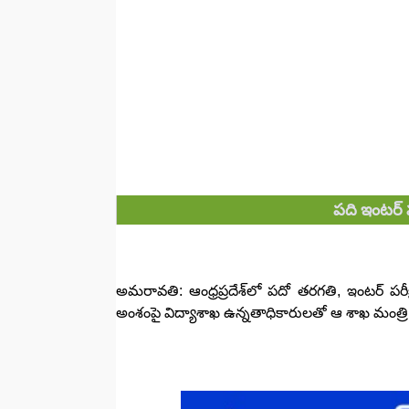
పది ఇంటర్ 
అమరావతి: ఆంధ్రప్రదేశ్‌లో పదో తరగతి, ఇంటర్ పరీక్ష
అంశంపై విద్యాశాఖ ఉన్నతాధికారులతో ఆ శాఖ మంత్ర