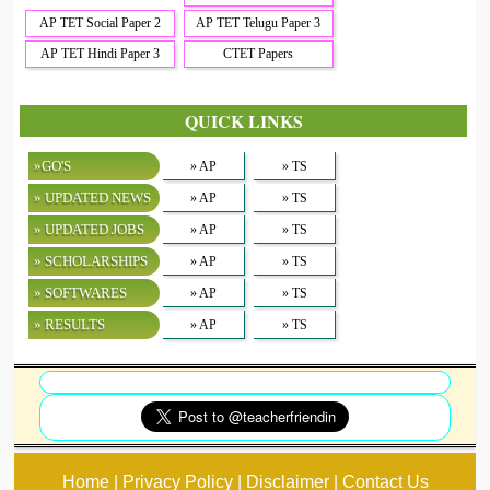
AP TET Social Paper 2
AP TET Telugu Paper 3
AP TET Hindi Paper 3
CTET Papers
QUICK LINKS
»GO'S
» AP
» TS
» UPDATED NEWS
» AP
» TS
» UPDATED JOBS
» AP
» TS
» SCHOLARSHIPS
» AP
» TS
» SOFTWARES
» AP
» TS
» RESULTS
» AP
» TS
Home | Privacy Policy | Disclaimer | Contact Us