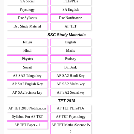
SA Socail
PETs/PDs
Psycology
SA English
Dsc Syllabus
Dsc Notification
Dsc Study Material
AP TET
SSC Study Materials
Telugu
English
Hindi
Maths
Physics
Biology
Socail
Bit Bank
AP SA2 Telugu key
AP SA2 Hindi Key
AP SA2 English Key
AP SA2 Maths key
AP SA2 Science key
AP SA2 Social key
TET 2018
AP TET 2018 Notification
AP TET PETs/PDs
Syllabus For AP TET
AP TET Psychology
AP TET Paper - 1
AP TET Maths /Science P-
2