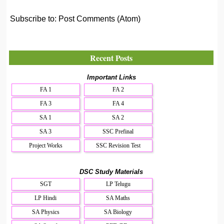
Subscribe to:
Post Comments (Atom)
Recent Posts
Important Links
FA 1
FA 2
FA 3
FA 4
SA 1
SA 2
SA 3
SSC Prefinal
Project Works
SSC Revision Test
DSC Study Materials
SGT
LP Telugu
LP Hindi
SA Maths
SA Physics
SA Biology