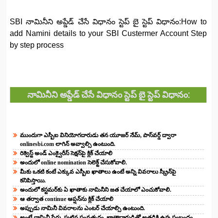
SBI నామినీని అప్డేడ్‌ చేసే విధానం స్టెప్ బై స్టెప్ విధానం:How to
add Namini details to your SBI Custermer Account Step
by step process
నామినీని అప్డేడ్‌ చేసే విధానం స్టెప్ బై స్టెప్ విధానం:
ముందుగా ఎస్బీఐ వినియోగదారుడు తన యూజర్‌ నేమ్, పాస్‌వర్డ్‌ ద్వారా
onlinesbi.com లాగిన్‌ అవ్వాల్సి ఉంటుంది.
రిక్వెస్ట్‌ అండ్‌ ఎంక్వైరీస్‌ సెక్షన్‌పై క్లిక్‌ చేయాలి
అందులో online nomination సెలెక్ట్‌ చేసుకోవాలి.
మీకు ఒకటి కంటే ఎక్కువ ఎస్బీఐ ఖాతాలు ఉంటే అన్ని వివరాలు స్క్రీన్‌పై
కనిపిస్తాయి.
అందులో కస్టమర్‌కు ఏ ఖాతాకు నామినీని జత చేయాలో ఎంచుకోవాలి.
ఆ తర్వాత continue ఆప్షన్‌ను క్లిక్‌ చేయాలి
అప్పుడు నామినీ వివరాలను ఎంటర్‌ చేయాల్సి ఉంటుంది.
అంటే నామినీ పేరు, పుట్టిన సంవత్సరం, ఖాతాదారుడితో అతడికి ఉన్న సంబంధం