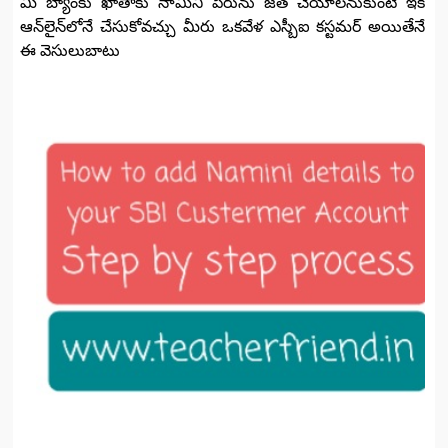
మీ బ్యాంకు ఖాతాకు నామినీ పేరును జత చేయాలనుకుంటే ఇక
ఆన్‌లైన్‌లోనే చేసుకోవచ్చు మీరు ఒకవేళ ఎస్బీఐ కస్టమర్‌ అయితేనే
ఈ వెసులుబాటు