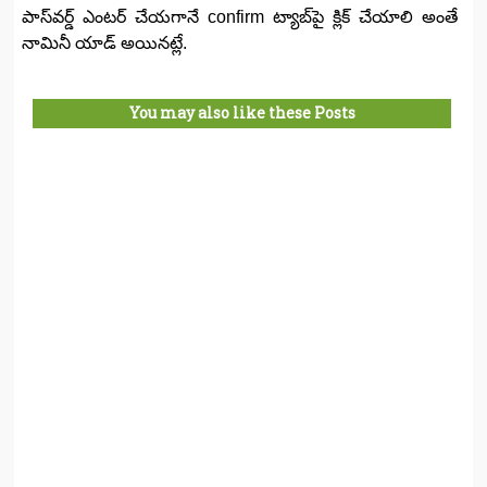
పాస్‌వర్డ్‌ ఎంటర్‌ చేయగానే confirm ట్యాబ్‌పై క్లిక్‌ చేయాలి అంతే
నామినీ యాడ్‌ అయినట్లే.
You may also like these Posts