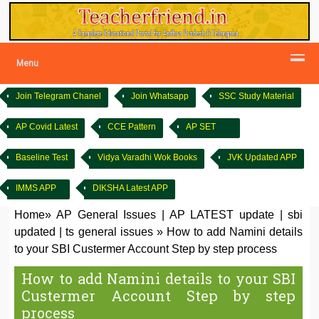
Menu
Join Telegram Chanel
Join Whatsapp
SSC Study Material
AP Covid Latest
CCE Pattern
AP SET
Baseline Test
Vidya Varadhi Wok Books
JVK Updated APP
IMMS APP
DIKSHA Latest APP
Home
»
AP General Issues
|
AP LATEST update
|
sbi
updated
|
ts general issues
»
How to add Namini details
to your SBI Custermer Account Step by step process
How to add Namini details to your SBI
Custermer Account Step by step
process