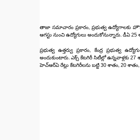
తాజా సమాచారం ప్రకారం, ప్రభుత్వ ఉద్యోగాలకు హౌస్
ఆగస్టు నుంచి ఉద్యోగులు అందుకోనున్నారు. డీఏ 25 శా
ప్రభుత్వ ఉత్తర్వు ప్రకారం, కేంద్ర ప్రభుత్వ ఉద్
అందుకుంటారు. ఎక్స్ కేటగిరీ సిటీల్లో ఉన్నవాళ్లకు 2
హెచ్ఆర్ఏ రేట్లు కేటగిరీలను బట్టి 30 శాతం, 20 శా