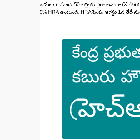
అమలు కానుంది. 50 లక్షలకు పైగా జనాభా (X కేటగిరి
9% HRA ఉంటుంది. HRA పెంపు ఆగస్టు 1వ తేదీ నుం