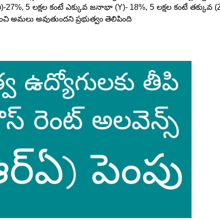
)-27%, 5 లక్షల కంటే ఎక్కువ జనాభా (Y)- 18%, 5 లక్షల కంటే తక్కువ (Z
చి అమలు అవుతుందని ప్రభుత్వం తెలిపింది