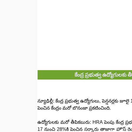
కేంద్ర ప్రభుత్వ ఉద్యోగులకు 
న్యూఢిల్లీ: కేంద్ర ప్రభుత్వ ఉద్యోగులు, పెన్షనర్లకు 
పెంచిన కేంద్రం మరో బొనంజా ప్రకటించింది.
ఉద్యోగులకు మరో తీపికబురు: HRA పెంపు కేంద్ర ప్రభు
17 నుంచి 28%కి పెంచిన సర్కారు తాజాగా హౌస్ రెంట్