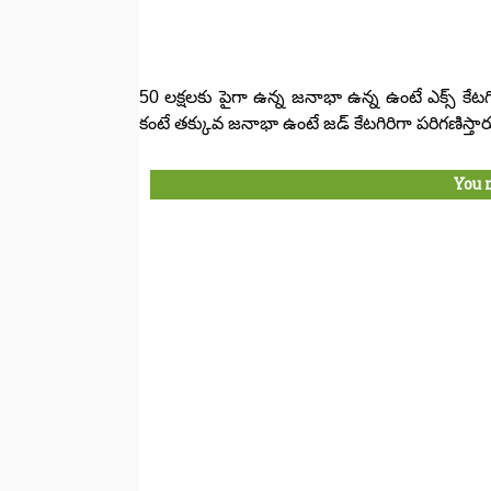
50 లక్షలకు పైగా ఉన్న జనాభా ఉన్న ఉంటే ఎక్స్ కేటగిర
కంటే తక్కువ జనాభా ఉంటే జడ్ కేటగిరిగా పరిగణిస్తార
You 