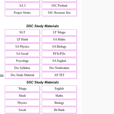
SA 3
SSC Prefinal
Project Works
SSC Revision Test
DSC Study Materials
SGT
LP Telugu
LP Hindi
SA Maths
SA Physics
SA Biology
SA Socail
PETs/PDs
Psycology
SA English
Dsc Syllabus
Dsc Notification
ులు
Dsc Study Material
AP TET
SSC Study Materials
Telugu
English
Hindi
Maths
Physics
Biology
Socail
Bit Bank