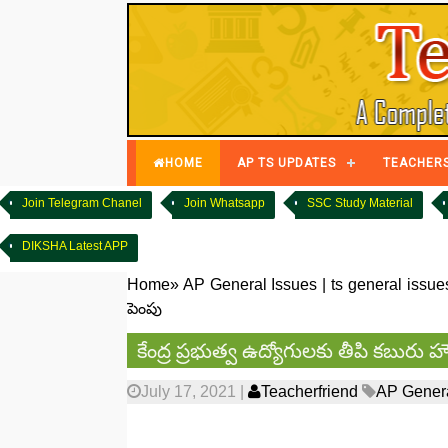
HOME
AP TS UPDATES
TEACHER
Join Telegram Chanel
Join Whatsapp
SSC Study Material
DIKSHA Latest APP
Home
»
AP General Issues
|
ts general issue
పెంపు
కేంద్ర ప్రభుత్వ ఉద్యోగులకు తీపి కబురు హ
July 17, 2021
|
Teacherfriend
AP Genera