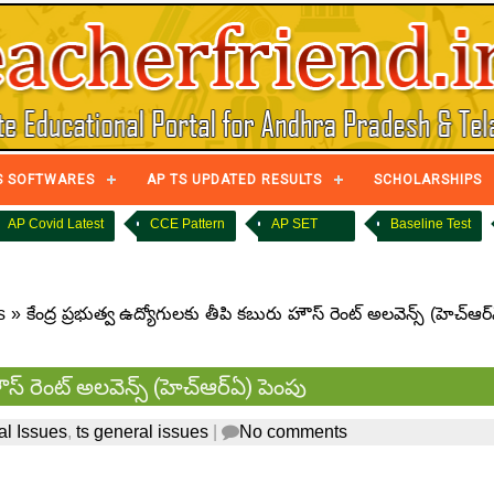
S SOFTWARES
AP TS UPDATED RESULTS
SCHOLARSHIPS
AP Covid Latest
CCE Pattern
AP SET
Baseline Test
s
»
కేంద్ర ప్రభుత్వ ఉద్యోగులకు తీపి కబురు హౌస్ రెంట్ అలవెన్స్ (హెచ్ఆర
ౌస్ రెంట్ అలవెన్స్ (హెచ్ఆర్ఏ) పెంపు
l Issues
,
ts general issues
|
No comments