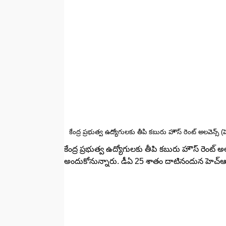
కేంద్ర ప్రభుత్వ ఉద్యోగులకు తీపి కబురు హౌస్ రెంట్ అలవెన్స్ 
కేంద్ర ప్రభుత్వ ఉద్యోగులకు తీపి కబురు హౌస్ రెంట్ 
అందుకోనున్నారు. డీఏ 25 శాతం దాటినందున హెచ్ఆర్ఏ ప