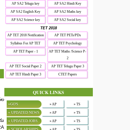
AP SA2 Telugu key
AP SA2 Hindi Key
AP SA2 English Key
AP SA2 Maths key
AP SA2 Science key
AP SA2 Social key
TET 2018
AP TET 2018 Notification
AP TET PETs/PDs
Syllabus For AP TET
AP TET Psychology
AP TET Paper - 1
AP TET Maths /Science P-
2
AP TET Social Paper 2
AP TET Telugu Paper 3
AP TET Hindi Paper 3
CTET Papers
QUICK LINKS
ీవల
»GO'S
» AP
» TS
» UPDATED NEWS
» AP
» TS
ఏను
» UPDATED JOBS
» AP
» TS
RA
» SCHOLARSHIPS
» AP
» TS