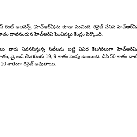
 రెంట్ అలవెన్స్ (హెచ్ఆర్ఏ)ను కూడా పెంచింది. రివైజ్ చేసిన హెచ్ఆర్ఏ
తం దాటినందున హెచ్ఆర్ఏ పెంచినట్టు కేంద్రం పేర్కొంది.
యోగులు వారు నివససిస్తున్న సిటీలను బట్టి వివిధ కేటగిరిలుగా హెచ్ఆర్ఏ
7 శాతం, వై, జడ్ కేటగిరీలకు 19, 9 శాతం పెంపు ఉంటుంది. డీఏ 50 శాతం దాట
తం, 10 శాతంగా రివైజ్ అవుతాయి.