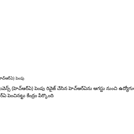
(హెచ్ఆర్ఏ) పెంపు
అలవెన్స్ (హెచ్ఆర్ఏ) పెంపు రివైజ్ చేసిన హెచ్ఆర్ఏను ఆగస్టు నుంచి ఉద్యోగ
ెంచినట్టు కేంద్రం పేర్కొంది