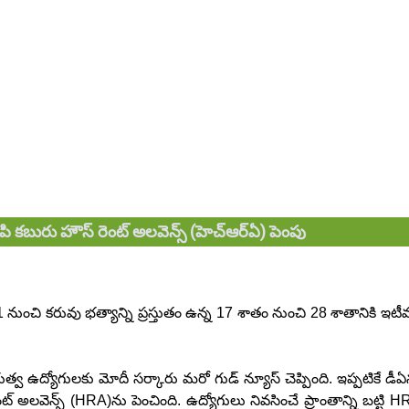
తీపి కబురు హౌస్ రెంట్ అలవెన్స్ (హెచ్ఆర్ఏ) పెంపు
జూలై 1 నుంచి కరువు భత్యాన్ని ప్రస్తుతం ఉన్న 17 శాతం నుంచి 28 శాతానికి ఇట
త్వ ఉద్యోగులకు మోదీ సర్కారు మరో గుడ్ న్యూస్ చెప్పింది. ఇప్పటికే డీ
 అలవెన్స్ (HRA)ను పెంచింది. ఉద్యోగులు నివసించే ప్రాంతాన్ని బట్టి H