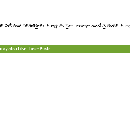
ి సిటీ కింద పరిగణిస్తారు. 5 లక్షలకు పైగా జనాభా ఉంటే వై కేటగిరి, 5 లక
ు.
may also like these Posts