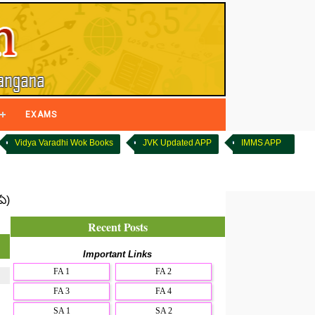
EXAMS
Vidya Varadhi Wok Books
JVK Updated APP
IMMS APP
్ఏ)
Recent Posts
Important Links
FA 1
FA 2
FA 3
FA 4
SA 1
SA 2