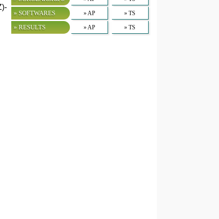
)-
» SOFTWARES
» AP
» TS
» RESULTS
» AP
» TS