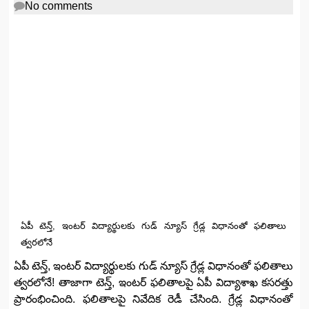
No comments
ఏపీ టెన్త్, ఇంటర్ విద్యార్థులకు గుడ్ న్యూస్ గ్రేడ్ల విధానంతో ఫలితాలు
త్వరలోనే
ఏపీ టెన్త్, ఇంటర్ విద్యార్థులకు గుడ్ న్యూస్ గ్రేడ్ల విధానంతో ఫలితాలు
త్వరలోనే! తాజాగా టెన్త్, ఇంటర్ ఫలితాలపై ఏపీ విద్యాశాఖ కసరత్తు
ప్రారంభించింది. ఫలితాలపై నివేదిక రెడీ చేసింది. గ్రేడ్ల విధానంతో