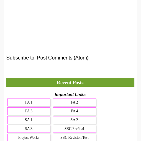
Subscribe to:
Post Comments (Atom)
Recent Posts
Important Links
FA 1
FA 2
FA 3
FA 4
SA 1
SA 2
SA 3
SSC Prefinal
Project Works
SSC Revision Test