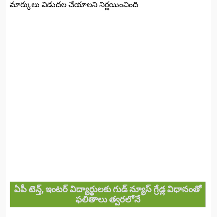
మార్కులు విడుదల చేయాలని నిర్ణయించింది
ఏపీ టెన్త్, ఇంటర్ విద్యార్థులకు గుడ్ న్యూస్ గ్రేడ్ల విధానంతో
ఫలితాలు త్వరలోనే