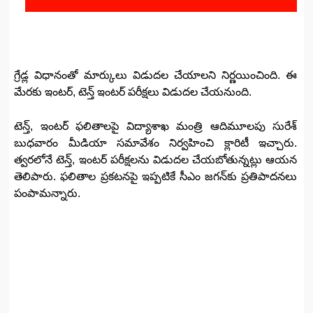
గ్రేడ్ల విధానంతో మార్కులు విడుదల చేయాలని నిర్ణయించింది. ఈ
మేరకు ఇంటర్, టెన్త్ ఇంటర్ పరీక్షలు విడుదల చేయనుంది.
టెన్త్, ఇంటర్ ఫలితాలపై విద్యాశాఖ మంత్రి ఆదిమూలపు సురేశ్
బుధవారం మీడియా సమావేశం నిర్వహించి క్లారిటీ ఇచ్చారు.
త్వరలోనే టెన్త్, ఇంటర్ పరీక్షలను విడుదల చేయబోతున్నట్లు ఆయన
తెలిపారు. ఫలితాల ప్రకటనపై ఇప్పటికే సీఎం జగన్‌కు ప్రతిపాదనలు
పంపామన్నారు.