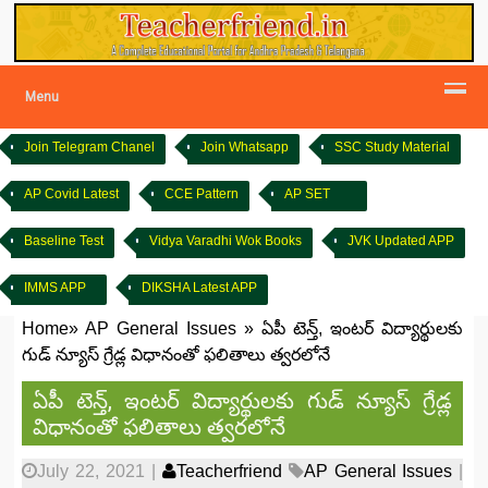
Menu
Join Telegram Chanel
Join Whatsapp
SSC Study Material
AP Covid Latest
CCE Pattern
AP SET
Baseline Test
Vidya Varadhi Wok Books
JVK Updated APP
IMMS APP
DIKSHA Latest APP
Home
»
AP General Issues
»
ఏపీ టెన్త్, ఇంటర్ విద్యార్థులకు
గుడ్ న్యూస్ గ్రేడ్ల విధానంతో ఫలితాలు త్వరలోనే
ఏపీ టెన్త్, ఇంటర్ విద్యార్థులకు గుడ్ న్యూస్ గ్రేడ్ల
విధానంతో ఫలితాలు త్వరలోనే
July 22, 2021
|
Teacherfriend
AP General Issues
|