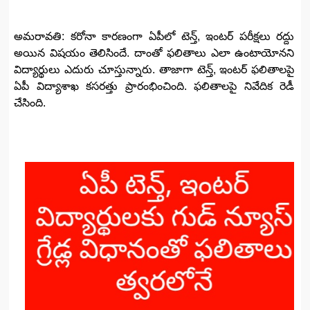
అమరావతి: కరోనా కారణంగా ఏపీలో టెన్త్, ఇంటర్ పరీక్షలు రద్దు
అయిన విషయం తెలిసిందే. దాంతో ఫలితాలు ఎలా ఉంటాయోనని
విద్యార్థులు ఎదురు చూస్తున్నారు. తాజాగా టెన్త్, ఇంటర్ ఫలితాలపై
ఏపీ విద్యాశాఖ కసరత్తు ప్రారంభించింది. ఫలితాలపై నివేదిక రెడీ
చేసింది.