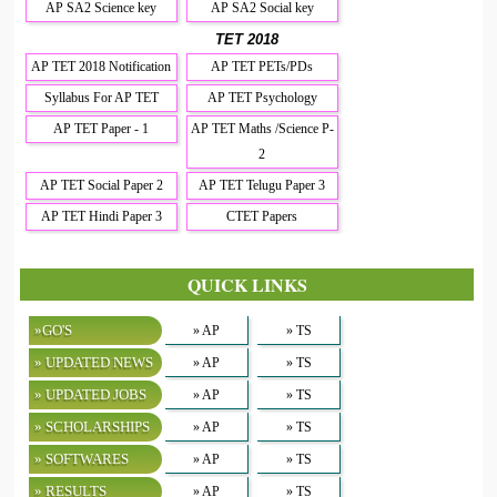
AP SA2 Science key
AP SA2 Social key
TET 2018
AP TET 2018 Notification
AP TET PETs/PDs
Syllabus For AP TET
AP TET Psychology
AP TET Paper - 1
AP TET Maths /Science P-
2
AP TET Social Paper 2
AP TET Telugu Paper 3
AP TET Hindi Paper 3
CTET Papers
QUICK LINKS
»GO'S
» AP
» TS
» UPDATED NEWS
» AP
» TS
» UPDATED JOBS
» AP
» TS
» SCHOLARSHIPS
» AP
» TS
» SOFTWARES
» AP
» TS
» RESULTS
» AP
» TS