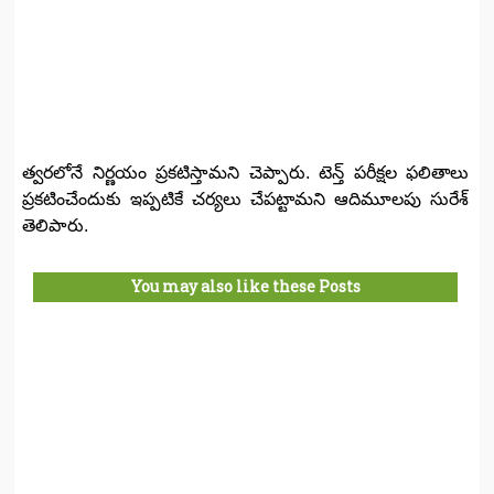
త్వరలోనే నిర్ణయం ప్రకటిస్తామని చెప్పారు. టెన్త్ పరీక్షల ఫలితాలు
ప్రకటించేందుకు ఇప్పటికే చర్యలు చేపట్టామని ఆదిమూలపు సురేశ్
తెలిపారు.
You may also like these Posts