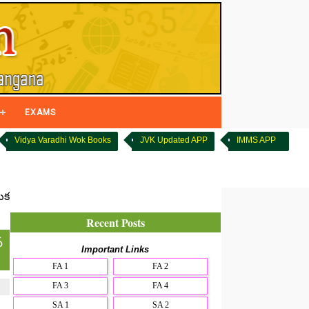
EXAMS
Vidya Varadhi Wok Books
JVK Updated APP
IMMS APP
ుక
Recent Posts
న
Important Links
FA 1
FA 2
FA 3
FA 4
SA 1
SA 2