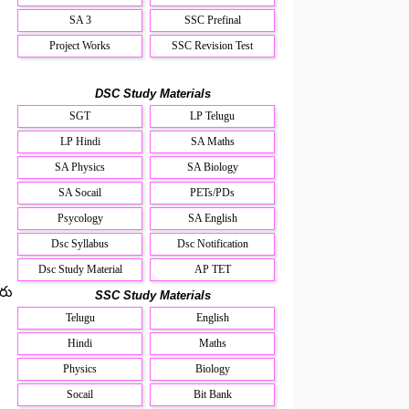
SA 3
SSC Prefinal
Project Works
SSC Revision Test
DSC Study Materials
SGT
LP Telugu
LP Hindi
SA Maths
SA Physics
SA Biology
SA Socail
PETs/PDs
Psycology
SA English
Dsc Syllabus
Dsc Notification
Dsc Study Material
AP TET
రు
SSC Study Materials
Telugu
English
Hindi
Maths
Physics
Biology
Socail
Bit Bank