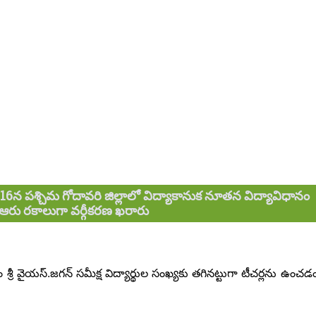
6న పశ్చిమ గోదావరి జిల్లాలో విద్యాకానుక నూతన విద్యావిధానం
 ఆరు రకాలుగా వర్గీకరణ ఖరారు
ీ వైయస్‌.జగన్‌ సమీక్ష విద్యార్థుల సంఖ్యకు తగినట్టుగా టీచర్లను ఉంచడ