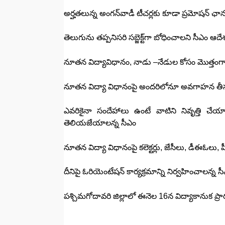
అర్హతలున్న అంగన్‌వాడీ టీచర్లకు కూడా ప్రమోషన్‌ ఛా
తెలుగును తప్పనిసరి సబ్జెక్ట్‌గా బోధించాలని సీఎం ఆదే
నూతన విద్యావిధానం, నాడు –నేడుల కోసం మొత్తంగా స
నూతన విద్యా విధానంపై అందరిలోనూ అవగాహన తీస
ఎవరికైనా సందేహాలు ఉంటే వాటిని నివృత్తి చేయ
తెలియజేయాలన్న సీఎం
నూతన విద్యా విధానంపై కలెక్టర్లు, జేసీలు, డీఈఓలు
దీనిపై ఓరియెంటేషన్‌ కార్యక్రమాన్ని నిర్వహించాలన్న స
పశ్చిమగోదావరి జిల్లాలో ఈనెల 16న విద్యాకానుక ప్