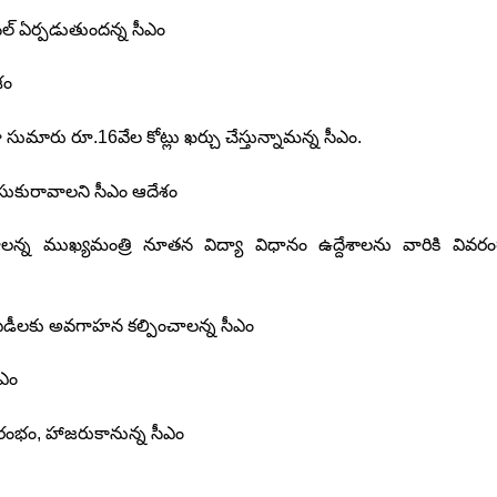
నల్‌ ఏర్పడుతుందన్న సీఎం
శం
ుమారు రూ.16వేల కోట్లు ఖర్చు చేస్తున్నామన్న సీఎం.
ుకురావాలని సీఎం ఆదేశం
ాలన్న ముఖ్యమంత్రి నూతన విద్యా విధానం ఉద్దేశాలను వారికి వివరం
, పీడీలకు అవగాహన కల్పించాలన్న సీఎం
ీఎం
రారంభం, హాజరుకానున్న సీఎం