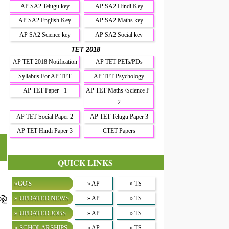
AP SA2 Telugu key
AP SA2 Hindi Key
AP SA2 English Key
AP SA2 Maths key
AP SA2 Science key
AP SA2 Social key
TET 2018
AP TET 2018 Notification
AP TET PETs/PDs
Syllabus For AP TET
AP TET Psychology
AP TET Paper - 1
AP TET Maths /Science P-
2
AP TET Social Paper 2
AP TET Telugu Paper 3
AP TET Hindi Paper 3
CTET Papers
QUICK LINKS
»GO'S
» AP
» TS
ంపై
» UPDATED NEWS
» AP
» TS
» UPDATED JOBS
» AP
» TS
» SCHOLARSHIPS
» AP
» TS