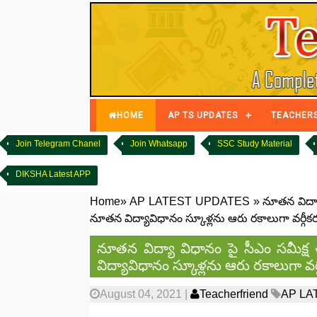
HOME
AP TS UPDATES
TEACHER
Join Telegram Chanel
Join Whatsapp
SSC Study Material
DIKSHA Latest APP
Home
»
AP LATEST UPDATES
»
నూతన విద్యా
నూతన విద్యావిధానం స్కూళ్లను ఆరు రకాలుగా వర్గీ
నూతన విద్యా విధానం పై సీఎం సమీక్ష
విద్యావిధానం స్కూళ్లను ఆరు రకాలుగా వ
August 04, 2021
|
Teacherfriend
AP LA