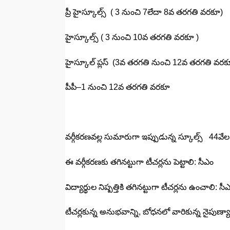
ప్రీ హైస్కూల్స్‌ ( 3 నుంచి 7లేదా 8వ తరగతి వరకూ)
హైస్కూల్స్‌ ( 3 నుంచి 10వ తరగతి వరకూ )
హైస్కూల్‌ ప్లస్‌ (3వ తరగతి నుంచి 12వ తరగతి వరక
పీపీ–1 నుంచి 12వ తరగతి వరకూ
వర్గీకరణవల్ల సుమారుగా ఇప్పుడున్న స్కూల్స్‌ 44వ
ఈ వర్గీకరణకు తగినట్టుగా టీచర్లను పెట్టాలి: సీఎం
విద్యార్థుల నిష్పత్తికి తగినట్టుగా టీచర్లను ఉంచాలి: సీ
టీచర్లకున్న అనుభవాన్ని, బోధనలో వారికున్న నైపుణ్యా