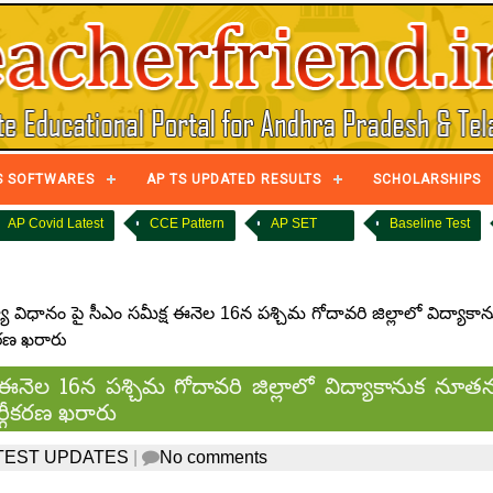
S SOFTWARES
AP TS UPDATED RESULTS
SCHOLARSHIPS
AP Covid Latest
CCE Pattern
AP SET
Baseline Test
 విధానం పై సీఎం సమీక్ష ఈనెల 16న పశ్చిమ గోదావరి జిల్లాలో విద్యాకాన
కరణ ఖరారు
 ఈనెల 16న పశ్చిమ గోదావరి జిల్లాలో విద్యాకానుక నూత
ర్గీకరణ ఖరారు
TEST UPDATES
|
No comments