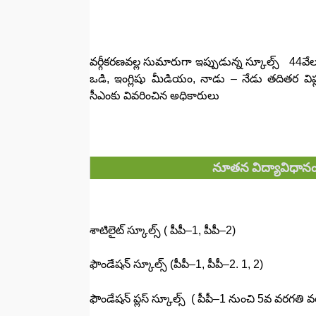
వర్గీకరణవల్ల సుమారుగా ఇప్పుడున్న స్కూల్స్‌ 44
ఒడి, ఇంగ్లిషు మీడియం, నాడు – నేడు తదితర విప్ల
సీఎంకు వివరించిన అధికారులు
నూతన విద్యావిధానం 
శాటిలైట్‌ స్కూల్స్‌ ( పీపీ–1, పీపీ–2)
ఫౌండేషన్‌ స్కూల్స్‌ (పీపీ–1, పీపీ–2. 1, 2)
ఫౌండేషన్‌ ప్లస్‌ స్కూల్స్‌ ( పీపీ–1 నుంచి 5వ వరగతి 