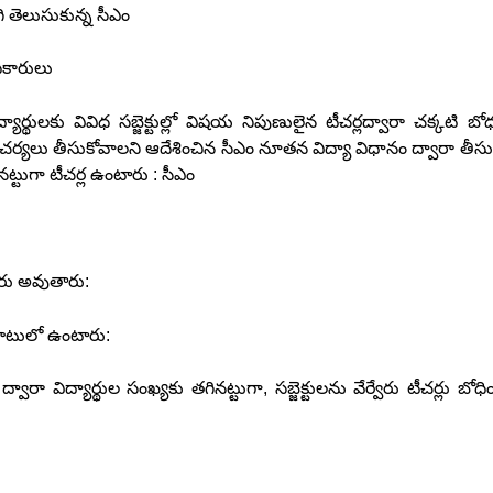
గి తెలుసుకున్న సీఎం
ికారులు
్థులకు వివిధ సబ్జెక్టుల్లో విషయ నిపుణులైన టీచర్లద్వారా చక్కటి బో
న చర్యలు తీసుకోవాలని ఆదేశించిన సీఎం నూతన విద్యా విధానం ద్వారా తీసు
ినట్టుగా టీచర్ల ఉంటారు : సీఎం
యారు అవుతారు:
ుబాటులో ఉంటారు:
ద్వారా విద్యార్థుల సంఖ్యకు తగినట్టుగా, సబ్జెక్టులను వేర్వేరు టీచర్లు బోధి
: