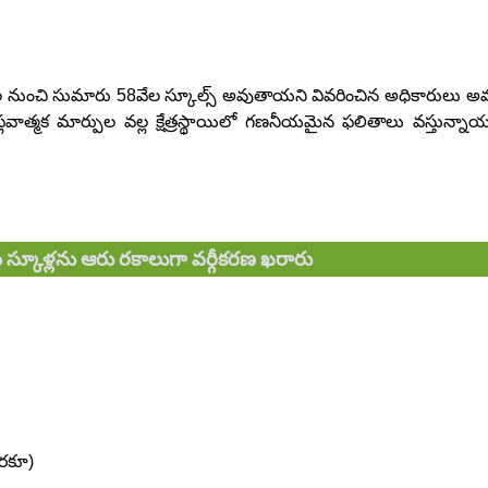
వేల నుంచి సుమారు 58వేల స్కూల్స్‌ అవుతాయని వివరించిన అధికారులు అమ
వాత్మక మార్పుల వల్ల క్షేత్రస్థాయిలో గణనీయమైన ఫలితాలు వస్తున్నాయ
స్కూళ్లను ఆరు రకాలుగా వర్గీకరణ ఖరారు
వరకూ)