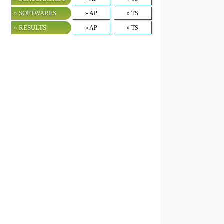
» SOFTWARES
» AP
» TS
» RESULTS
» AP
» TS