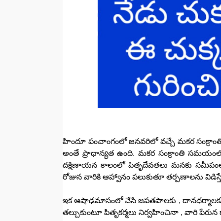
హిందూ పంచాంగంలో జనవరిలో వచ్చే మకర సంక్రాంతికి
అంతే ప్రాధాన్యత ఉంది. మకర సంక్రాంతి సమయంలో
దక్షిణాయన కాలంలో పితృదేవతలు మనకు సమీపంలోన
రోజున వారికి ఆహ్వానం పలుకుతూ తర్పణాలను విడిస్
ఇక ఆషాఢమాసంలో చేసే జపతపాలకు , దానధర్మాలకు విశ
తల్చుకుంటూ పితృకర్మలు నిర్వహించినా , వారి పేరున 