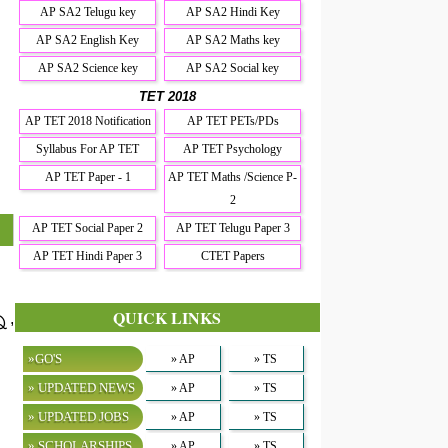
AP SA2 Telugu key
AP SA2 Hindi Key
AP SA2 English Key
AP SA2 Maths key
AP SA2 Science key
AP SA2 Social key
TET 2018
AP TET 2018 Notification
AP TET PETs/PDs
Syllabus For AP TET
AP TET Psychology
AP TET Paper - 1
AP TET Maths /Science P-
2
AP TET Social Paper 2
AP TET Telugu Paper 3
AP TET Hindi Paper 3
CTET Papers
QUICK LINKS
 ,
»GO'S
» AP
» TS
» UPDATED NEWS
» AP
» TS
» UPDATED JOBS
» AP
» TS
» SCHOLARSHIPS
» AP
» TS