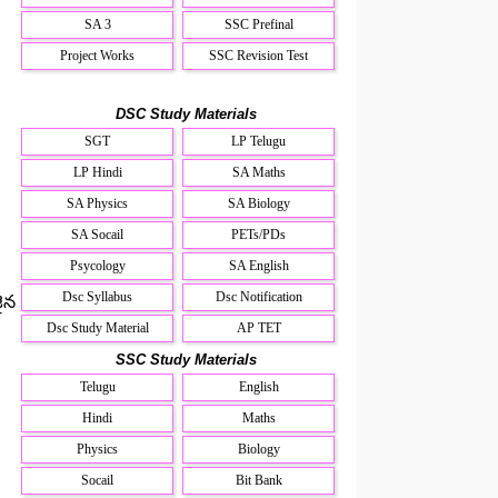
SA 3
SSC Prefinal
Project Works
SSC Revision Test
DSC Study Materials
SGT
LP Telugu
LP Hindi
SA Maths
SA Physics
SA Biology
SA Socail
PETs/PDs
Psycology
SA English
Dsc Syllabus
Dsc Notification
ైన
Dsc Study Material
AP TET
SSC Study Materials
Telugu
English
Hindi
Maths
Physics
Biology
Socail
Bit Bank