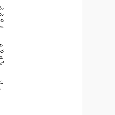
సం
ధం
ంచి
ూజ
ట.
ీద
రు
లో
డు
 ,