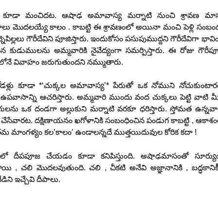
కూడా మంచిదట. ఆషాఢ అమావాస్య మర్నాటి నుంచి శ్రావణ మా
ాలు మొదలయ్యే కాలం . కాబట్టి ఈ శ్రావణంలో అయినా మంచి పెళ్లి సంబం
ిల్లలు గౌరీదేవిని పూజిస్తారు. ఇందుకోసం పసుపుముద్దని గౌరీదేవిగా భావి
న కుడుములను అమ్మవారికి నైవేద్యంగా సమర్పిస్తారు. ఈ రోజు గౌరీప
రలోనే వివాహం జరుగుతుందని నమ్ముతారు.
డళ్లు కూడా *‘చుక్కల అమావాస్య’* పేరుతో ఒక నోముని నోచుకుంటార
ా ఉపవాసాన్ని ఆచరిస్తారు. అమ్మవారి ముందు వంద చుక్కలు పెట్టి వాటి మ
ను ఒక దండగా అల్లుకుని మర్నాటి వరకూ ధరిస్తారు. స్తోమత ఉన్నవా
ేసేవారట. దక్షిణాయనం ఖగోళానికి సంబంధించిన పండుగ కాబట్టి , ఆకాశం
మ మాంగళ్యం కల’కాలం’ ఉండాలన్నదే ముత్తయిదువుల కోరిక కదా !
లలో దీపపూజ చేయడం కూడా కనిపిస్తుంది. అషాఢమాసంతో సూర్యు
యి , చలి మొదలవుతుంది. చలి , చీకటి అనేవి అజ్ఞానానికి , బద్ధకానికీ
వేడిని ఇచ్చేవి దీపాలు.