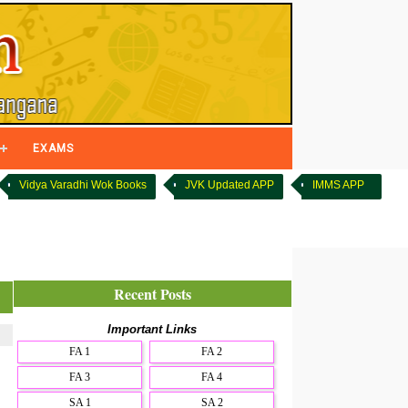
EXAMS
Vidya Varadhi Wok Books
JVK Updated APP
IMMS APP
Recent Posts
Important Links
FA 1
FA 2
FA 3
FA 4
SA 1
SA 2