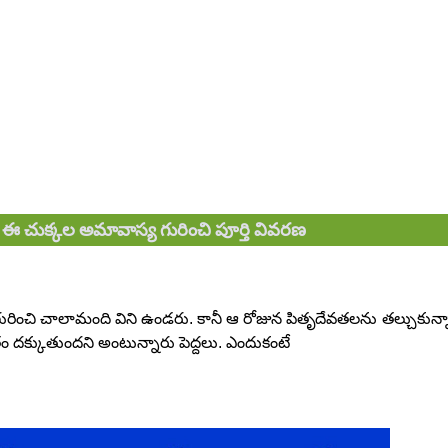
 ఈ చుక్కల అమావాస్య గురించి పూర్తి వివరణ
ించి చాలామంది విని ఉండరు. కానీ ఆ రోజున పితృదేవతలను తల్చుకున్నా
ితం దక్కుతుందని అంటున్నారు పెద్దలు. ఎందుకంటే