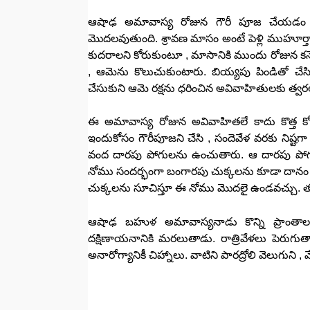
ఆషాఢ అమావాస్య రోజున గౌరీ పూజ చేయడం 
మొదలవుతుంది. శ్రావణ మాసం అంటే పెళ్లి ముహూర్త
కుదరాలని కోరుకుంటూ , మాసానికి ముందు రోజున కన్నెప
, ఆమెను కొలుచుకుంటారు. బియ్యపు పిండితో చేసి
చేసుకుని ఆమె రక్షను ధరించిన అవివాహితులకు త్వ
ఈ అమావాస్య రోజున అవివాహితలే కాదు కొత్త కో
ఇందుకోసం గౌరీపూజని చేసి , సందెవేళ వరకు నిష్టగ
వంద దారపు పోగులను ఉంచుతారు. ఆ దారపు పోగుల
నోము సందర్భంగా బంగారపు చుక్కలను కూడా దానం చ
చుక్కలను సూచిస్తూ ఈ నోము మొదలై ఉండవచ్చు. త
ఆషాఢ బహుళ అమావాస్యనాడు కొన్ని ప్రాంతా
దక్షిణాయనానికి మరలుతాడు. రాత్రివేళలు పెరుగుతా
అనారోగ్యానికీ చిహ్నాలు. వాటిని పారద్రోలి వెలుగుని , 