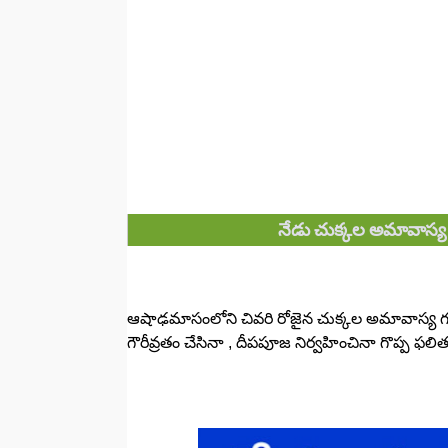
నేడు చుక్కల అమావాస్య
ఆషాఢమాసంలోని చివరి రోజైన చుక్కల అమావాస్య గుర
గౌరీవ్రతం చేసినా , దీపపూజ నిర్వహించినా గొప్ప ఫల