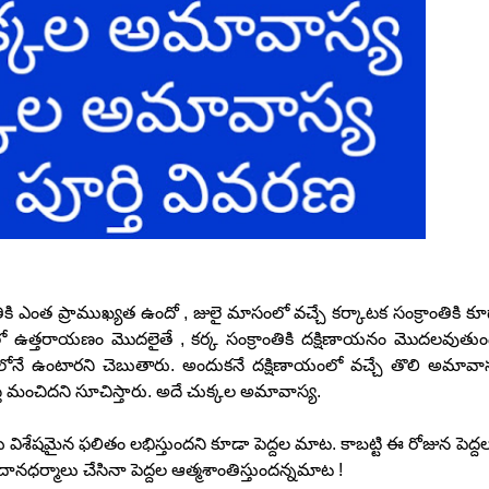
 ఎంత ప్రాముఖ్యత ఉందో , జులై మాసంలో వచ్చే కర్కాటక సంక్రాంతికి కూ
 ఉత్తరాయణం మొదలైతే , కర్క సంక్రాంతికి దక్షిణాయనం మొదలవుతుంద
ే ఉంటారని చెబుతారు. అందుకనే దక్షిణాయంలో వచ్చే తొలి అమావాస
తే మంచిదని సూచిస్తారు. అదే చుక్కల అమావాస్య.
ేషమైన ఫలితం లభిస్తుందని కూడా పెద్దల మాట. కాబట్టి ఈ రోజున పెద్దల
దానధర్మాలు చేసినా పెద్దల ఆత్మశాంతిస్తుందన్నమాట !