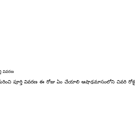
తి వివరణ
రించి పూర్తి వివరణ ఈ రోజు ఏం చేయాలి ఆషాఢమాసంలోని చివరి రోజ