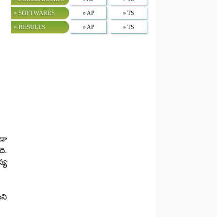
» SOFTWARES
» AP
» TS
» RESULTS
» AP
» TS
డా
ి.
్య
ని