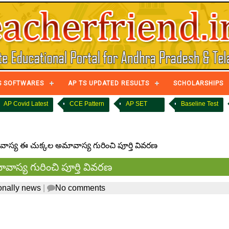
S SOFTWARES
AP TS UPDATED RESULTS
SCHOLARSHIPS
AP Covid Latest
CCE Pattern
AP SET
Baseline Test
ాస్య ఈ చుక్కల అమావాస్య గురించి పూర్తి వివరణ
ాస్య గురించి పూర్తి వివరణ
onally news
|
No comments