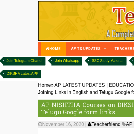
HOME
AP TS UPDATES
TEACHER
Join Telegram Chanel
Join Whatsapp
SSC Study Material
DIKSHA Latest APP
Home
»
AP LATEST UPDATES
|
EDUCATIO
Joining Links in English and Telugu Google f
AP NISHTHA Courses on DIKSH
Telugu Google form links
November 16, 2020
|
Teacherfriend
AP