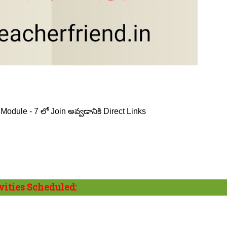
odule - 7 లో Join అవ్వడానికి Direct Links
ities Scheduled: