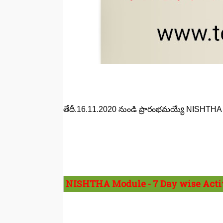
తేదీ.16.11.2020 నుండి ప్రారంభమయ్యే NISHTHA M
NISHTHA Module - 7 Day wise Activ