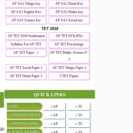
AP SA2 Telugu key
AP SA2 Hindi Key
AP SA2 English Key
AP SA2 Maths key
AP SA2 Science key
AP SA2 Social key
TET 2018
AP TET 2018 Notification
AP TET PETs/PDs
Syllabus For AP TET
AP TET Psychology
AP TET Paper - 1
AP TET Maths /Science P-
2
AP TET Social Paper 2
AP TET Telugu Paper 3
AP TET Hindi Paper 3
CTET Papers
QUICK LINKS
»GO'S
» AP
» TS
» UPDATED NEWS
» AP
» TS
» UPDATED JOBS
» AP
» TS
HA
» SCHOLARSHIPS
» AP
» TS