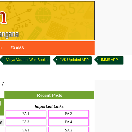
EXAMS
Vidya Varadhi Wok Books
JVK Updated APP
IMMS APP
 7
Recent Posts
d
Important Links
FA 1
FA 2
FA 3
FA 4
s
SA 1
SA 2