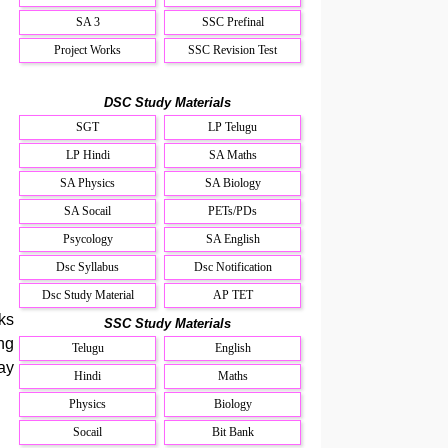
SA 3
SSC Prefinal
Project Works
SSC Revision Test
DSC Study Materials
SGT
LP Telugu
LP Hindi
SA Maths
SA Physics
SA Biology
SA Socail
PETs/PDs
Psycology
SA English
Dsc Syllabus
Dsc Notification
Dsc Study Material
AP TET
ks
SSC Study Materials
ng
Telugu
English
ay
Hindi
Maths
Physics
Biology
Socail
Bit Bank