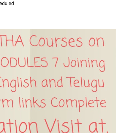
heduled