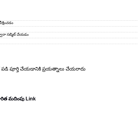
ీక్షించడం
్వారా సబ్మిట్ చేయడం
 పడి పూర్తి చేయడానికి ప్రయత్నాలు చేయరాదు
ారిత మదింపు Link