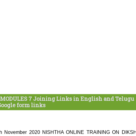
ODULES 7 Joining Links in English and Telugu
Google form links
16th November 2020 NISHTHA ONLINE TRAINING ON DIKS