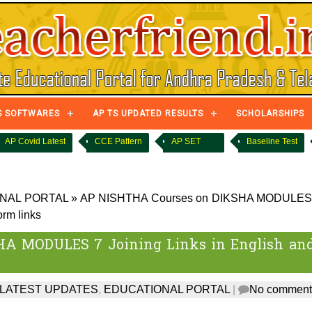
S SOFTWARES
AP TS UPDATED RESULTS
SCHOLARSHIPS
AP Covid Latest
CCE Pattern
AP SET
Baseline Test
NAL PORTAL
»
AP NISHTHA Courses on DIKSHA MODULES
orm links
A MODULES 7 Joining Links in English an
 LATEST UPDATES
,
EDUCATIONAL PORTAL
|
No comment