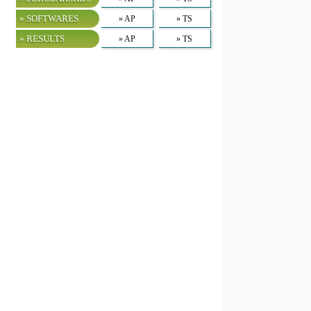
» SOFTWARES
» AP
» TS
» RESULTS
» AP
» TS