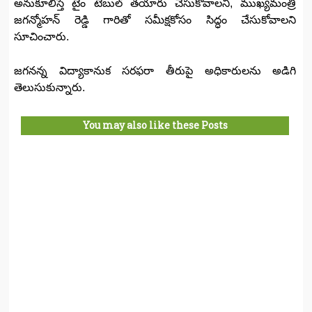
అనుకూలిస్తే టైం టేబుల్ తయారు చేసుకోవాలని, ముఖ్యమంత్రి
జగన్మోహన్ రెడ్డి గారితో సమీక్షకోసం సిద్ధం చేసుకోవాలని
సూచించారు.
జగనన్న విద్యాకానుక సరఫరా తీరుపై అధికారులను అడిగి
తెలుసుకున్నారు.
You may also like these Posts