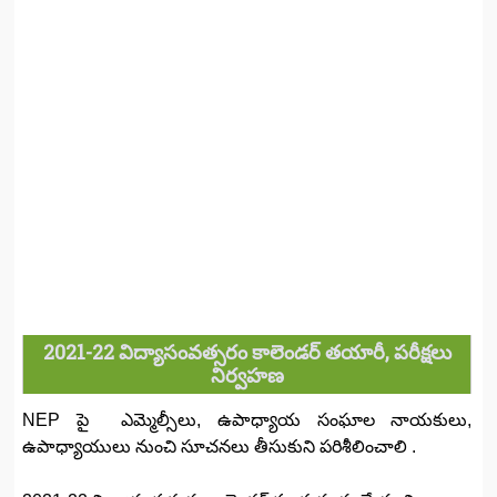
2021-22 విద్యాసంవత్సరం కాలెండర్ తయారీ, పరీక్షలు
నిర్వహణ
NEP పై ఎమ్మెల్సీలు, ఉపాధ్యాయ సంఘాల నాయకులు,
ఉపాధ్యాయులు నుంచి సూచనలు తీసుకుని పరిశీలించాలి .