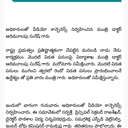
అధికారులతో వీడియో కాన్ఫెరెన్స్ నిర్వహించిన మంత్రి డాక్టర్
ఆదిమూలపు సురేష్ గారు
రాష్ట్ర ప్రభుత్వం ప్రతిష్టాత్మకంగా చేపట్టిన మనబడి నాడు నేడు
కార్యక్రమం మొదటి విడత పనులపై విద్యాశాఖ మంత్రి డాక్టర్
ఆదిమూలపు సురేష్ గారు మరోమారు సమీక్షించారు. మొదటి విడత
పనులు ముగించి త్వరలో రెండో విడత పనులు ప్రారంభించాలనే
ఉద్దేశ్యం తో ప్రతి వారం మంత్రి గారు అధికారులతో సమీక్షిస్తున్నారు.
ఇందులో భాగంగా గురువారం అధికారులతో వీడియో కాన్ఫెరెన్స్
నిర్వహించారు. ఈ సమావేశంలో సర్వశ్రీ ప్రిన్సిపల్ సెక్రటరీ రాజశేఖర్,
డైరెక్టర్ పాఠశాల విద్య చిన్నవిరభద్రుడు, సమగ్రశిక్ష ఎస్పీడి వెట్రిసెల్వి,
ఇంటర్ బోర్డు కమిషనర్ రామకృష్ణ గార్లు తదితరులు పాల్గొన్నారు. ఈ