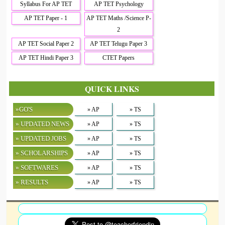
Syllabus For AP TET
AP TET Psychology
AP TET Paper - 1
AP TET Maths /Science P-
2
AP TET Social Paper 2
AP TET Telugu Paper 3
AP TET Hindi Paper 3
CTET Papers
QUICK LINKS
»GO'S
» AP
» TS
» UPDATED NEWS
» AP
» TS
» UPDATED JOBS
» AP
» TS
» SCHOLARSHIPS
» AP
» TS
» SOFTWARES
» AP
» TS
» RESULTS
» AP
» TS