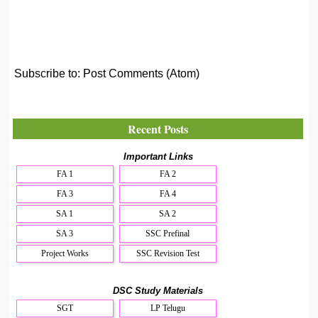
Subscribe to:
Post Comments (Atom)
Recent Posts
Important Links
FA 1
FA 2
FA 3
FA 4
SA 1
SA 2
SA 3
SSC Prefinal
Project Works
SSC Revision Test
DSC Study Materials
SGT
LP Telugu