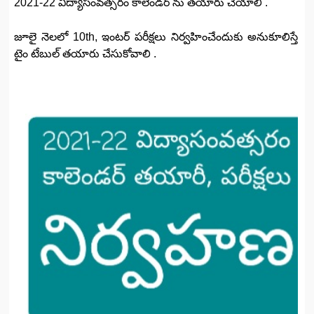
2021-22 విద్యాసంవత్సరం కాలెండర్ ను తయారు చేయాలి .
జూలై నెలలో 10th, ఇంటర్ పరీక్షలు నిర్వహించేందుకు అనుకూలిస్తే
టైం టేబుల్ తయారు చేసుకోవాలి .