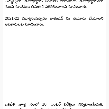
ఎమ్మెల్సీలు, ఉపాధ్యాయ సంఘాల నాయకులు, ఉపాధ్యాయులు
నుంచి సూచనలు తీసుకుని పరిశీలించాలని సూచించారు.
2021-22 విద్యాసంవత్సరం కాలెండర్ ను తయారు చేయాలని
అధికారులకు సూచించారు.
ఒకవేళ జూలై నెలలో 10, ఇంటర్ పరీక్షలు నిర్వహించేందుకు