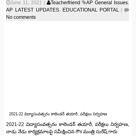
June 11, 2021
|
Teacherfriend
AP General Issues
,
AP LATEST UPDATES
,
EDUCATIONAL PORTAL
|
No comments
2021-22 విద్యాసంవత్సరం కాలెండర్ తయారీ, పరీక్షలు నిర్వహణ
2021-22 విద్యాసంవత్సరం కాలెండర్ తయారీ, పరీక్షలు నిర్వహణ,
నాడు నేడు కార్యక్రమాలపై సమీక్షించిన గౌ౹౹ మంత్రి సురేష్ గారు