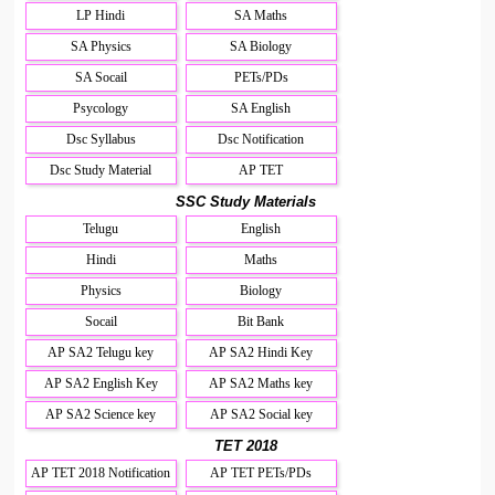
LP Hindi
SA Maths
SA Physics
SA Biology
SA Socail
PETs/PDs
Psycology
SA English
Dsc Syllabus
Dsc Notification
Dsc Study Material
AP TET
SSC Study Materials
Telugu
English
Hindi
Maths
Physics
Biology
Socail
Bit Bank
AP SA2 Telugu key
AP SA2 Hindi Key
AP SA2 English Key
AP SA2 Maths key
AP SA2 Science key
AP SA2 Social key
TET 2018
AP TET 2018 Notification
AP TET PETs/PDs