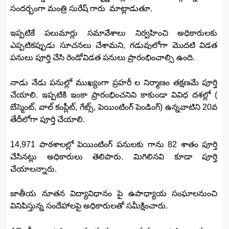
సందర్బంగా మంత్రి సురేష్ గారు మాట్లాడుతూ.
ఇప్పటికే పలుమార్లు సమావేశాలు నిర్వహించి అధికారులకు
ఎప్పటికప్పుడు సూచనలు చేశామని, గడువులోగా మొదటి విడత
పనులు పూర్తి చేసి రెండోవిడత పనులు ప్రారంభించాల్సి ఉంది.
నాడు నేడు పనుల్లో ముఖ్యంగా ప్రహరీ ల నిర్మాణం తక్షణమే పూర్తి
చేయాలి. ఇప్పటికి ఇంకా ప్రారంభించనివి కాకుండా వివిధ దశల్లో (
బేస్మెంట్, వాల్ కంప్లీట్, గేట్స్, పెయింటింగ్ పెండింగ్) ఉన్నవాటిని 20వ
తేదీలోగా పూర్తి చేయాలి.
14,971 పాఠశాలల్లో పెయింటింగ్ పనులకు గాను 82 శాతం పూర్తి
చేసినట్లు అధికారులు తెలిపారు. మిగిలినవి కూడా పూర్తి
చేయాలన్నారు.
జాతీయ నూతన విద్యావిధానం పై ఉపాధ్యాయ సంఘాలనుంచి
వినిపిస్తున్న సందేహాలపై అధికారులతో సమీక్షించారు.