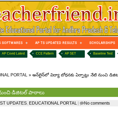
S SOFTWARES
AP TS UPDATED RESULTS
SCHOLARSHIPS
AP Covid Latest
CCE Pattern
AP SET
Baseline Test
ONAL PORTAL
»
ఆన్‌లైన్‌లో విద్యా బోధనకు ఏర్పాట్లు నేటి నుంచి డిజి
ి నుంచి డిజిటల్ పాఠాలు
EST UPDATES
,
EDUCATIONAL PORTAL
|
No comments