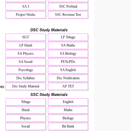
SA 3
SSC Prefinal
Project Works
SSC Revision Test
DSC Study Materials
SGT
LP Telugu
LP Hindi
SA Maths
SA Physics
SA Biology
SA Socail
PETs/PDs
Psycology
SA English
Dsc Syllabus
Dsc Notification
సుల
Dsc Study Material
AP TET
SSC Study Materials
Telugu
English
Hindi
Maths
Physics
Biology
Socail
Bit Bank