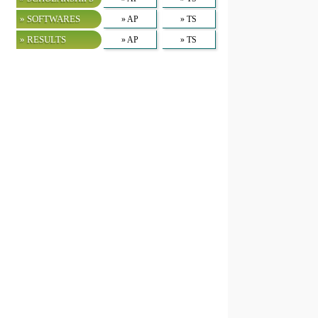
» SOFTWARES
» AP
» TS
» RESULTS
» AP
» TS