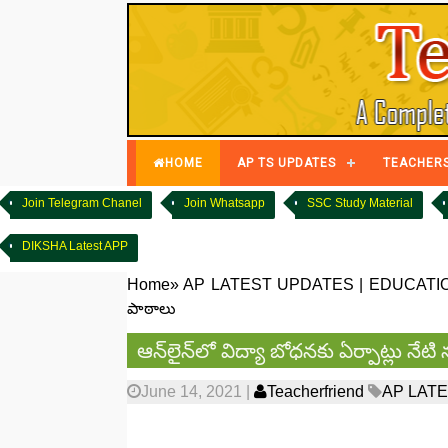
HOME
AP TS UPDATES
TEACHER
Join Telegram Chanel
Join Whatsapp
SSC Study Material
DIKSHA Latest APP
Home
»
AP LATEST UPDATES
|
EDUCATI
పాఠాలు
ఆన్‌లైన్‌లో విద్యా బోధనకు ఏర్పాట్లు నేట
June 14, 2021
|
Teacherfriend
AP LAT