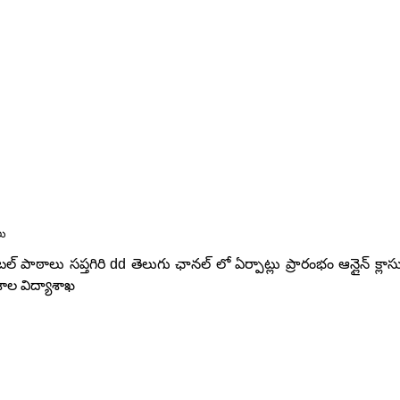
లు
ిటల్ పాఠాలు సప్తగిరి dd తెలుగు ఛానల్ లో ఏర్పాట్లు ప్రారంభం ఆన్లైన్ క్లా
ాల విద్యాశాఖ