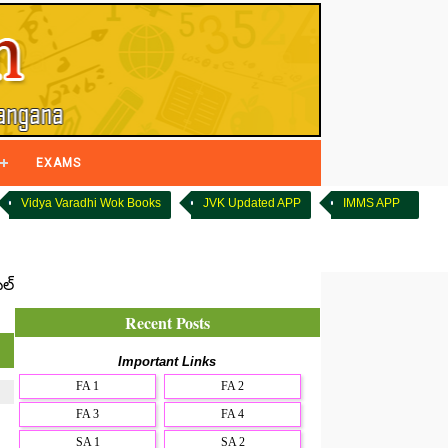
EXAMS
Vidya Varadhi Wok Books
JVK Updated APP
IMMS APP
టల్
Recent Posts
Important Links
FA 1
FA 2
FA 3
FA 4
SA 1
SA 2