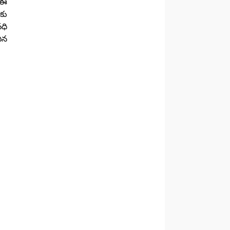
 ఈ
కు
ధి
చిన