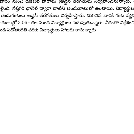
ారం నుంచి డిజిటల్ పాఠాలు (ఆన్లైన్ తరగతులు నిర్వహించనున్నారు.
ైంది. సప్తగిరి ఛానెల్ ద్వారా వాటిని అందుబాటులో ఉంటాయి. విద్యార్థుల
ంటలు ఆన్లైన్ తరగతులు నిర్వహిస్తారు. మిగిలిన వారికి గంట వ్యవ
ాఠశాలల్లో 3.06 లక్షల మంది విద్యార్థులు చదువుతున్నారు. వీరంతా నిర్దేశిం
 పదోతరగతి వరకు విద్యార్థులు హాజరు కానున్నారు