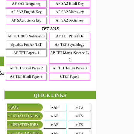
AP SA2 Telugu key
AP SA2 Hindi Key
AP SA2 English Key
AP SA2 Maths key
AP SA2 Science key
AP SA2 Social key
TET 2018
AP TET 2018 Notification
AP TET PETs/PDs
Syllabus For AP TET
AP TET Psychology
AP TET Paper - 1
AP TET Maths /Science P-
2
AP TET Social Paper 2
AP TET Telugu Paper 3
సం
AP TET Hindi Paper 3
CTET Papers
QUICK LINKS
»GO'S
» AP
» TS
» UPDATED NEWS
» AP
» TS
» UPDATED JOBS
» AP
» TS
» SCHOLARSHIPS
» AP
» TS