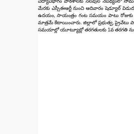
విద్యావిభాగం పాఠశాలకు సెలవుల నేపథ్యంలో సోమవ
మేరకు ఎస్సీఈఆర్టీ నుంచి ఆదివారం షెడ్యూల్ విడుదల
ఉదయం, సాయంత్రం గంట సమయం పాటు రోజుకు రెండుగ
మాత్రమే కేటాయించారు. జిల్లాలో ప్రభుత్వ, ప్రైవేటు ప
సమయాల్లో యూట్యూబ్లో తరగతులకు 1వ తరగతి నుండి