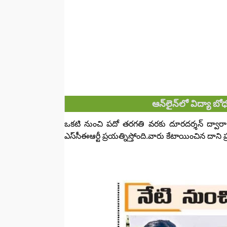
ఆన్‌లైన్‌లో విద్యా బ
ఒకటి నుంచి పదో తరగతి వరకు దూరదర్శన్‌ ద్వారా ఆన్
ఎస్‌సీఈఆర్టీ ప్రయత్నిస్తోంది.వారు కేటాయించిన ద