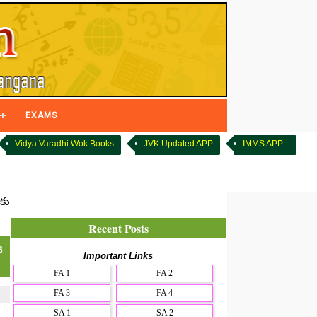
EXAMS
Vidya Varadhi Wok Books
JVK Updated APP
IMMS APP
కు
Recent Posts
ఈ
Important Links
FA 1
FA 2
FA 3
FA 4
SA 1
SA 2