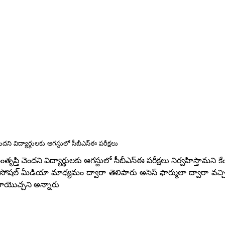
దని విద్యార్థులకు ఆగస్టులో సీబీఎస్ఈ పరీక్షలు
తి చెందని విద్యార్థులకు ఆగస్టులో సీబీఎస్ఈ పరీక్షలు నిర్వహిస్తామని కేం
 బుక్ సోషల్ మీడియా మాధ్యమం ద్వారా తెలిపారు అసెస్ ఫార్ములా ద్వారా వచ్
 రాయొచ్చని అన్నారు