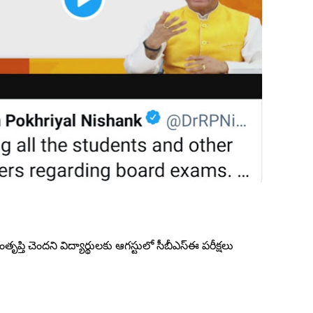
్తి చెందని విద్యార్థులకు ఆగస్టులో సీబీఎస్ఈ పరీక్షలు