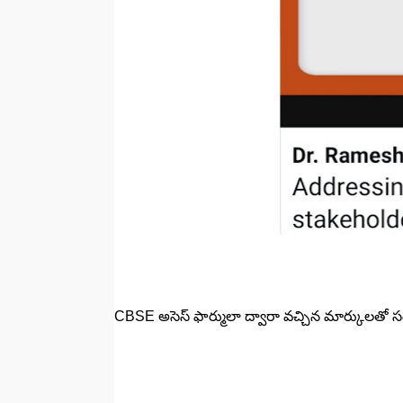
CBSE అసెస్ ఫార్ములా ద్వారా వచ్చిన మార్కులతో సంతృప