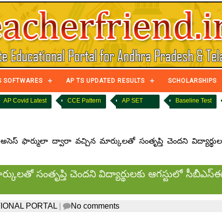
S SOFTWARES
AP TS UPDATED RESULTS
SCHOLARSHIPS
AP Covid Latest
CCE Pattern
AP SET
Baseline Test
ెస్ ఫార్ములా ద్వారా వచ్చిన మార్కులతో సంతృప్తి చెందని విద్యార్థుల
్కులతో సంతృప్తి చెందని విద్యార్థులకు ఆగస్టులో సీబీఎస్
IONAL PORTAL
|
No comments