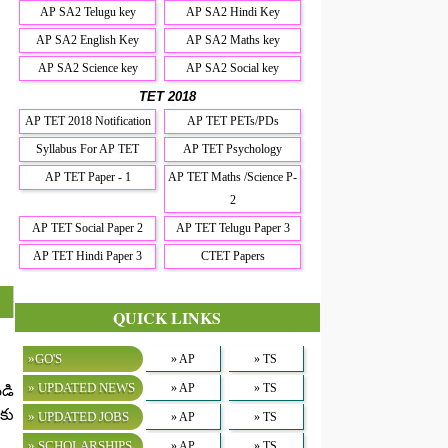
AP SA2 Telugu key
AP SA2 Hindi Key
AP SA2 English Key
AP SA2 Maths key
AP SA2 Science key
AP SA2 Social key
TET 2018
AP TET 2018 Notification
AP TET PETs/PDs
Syllabus For AP TET
AP TET Psychology
AP TET Paper - 1
AP TET Maths /Science P-
2
AP TET Social Paper 2
AP TET Telugu Paper 3
AP TET Hindi Paper 3
CTET Papers
QUICK LINKS
»GO'S
» AP
» TS
» UPDATED NEWS
» AP
» TS
డి
కు
» UPDATED JOBS
» AP
» TS
» SCHOLARSHIPS
» AP
» TS