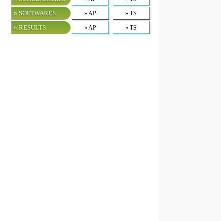
» SOFTWARES
» AP
» TS
» RESULTS
» AP
» TS