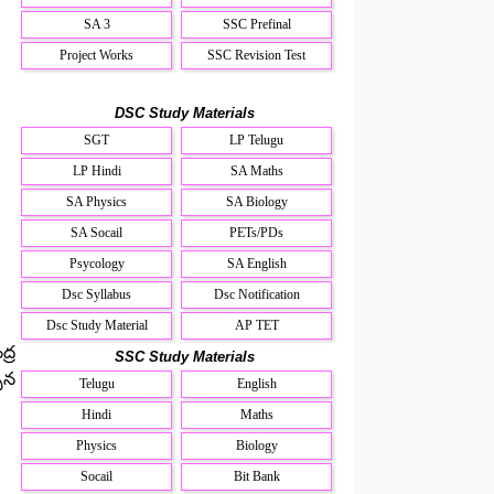
SA 3
SSC Prefinal
Project Works
SSC Revision Test
DSC Study Materials
SGT
LP Telugu
LP Hindi
SA Maths
SA Physics
SA Biology
SA Socail
PETs/PDs
Psycology
SA English
Dsc Syllabus
Dsc Notification
Dsc Study Material
AP TET
ద్ర
SSC Study Materials
చిన
Telugu
English
Hindi
Maths
Physics
Biology
Socail
Bit Bank