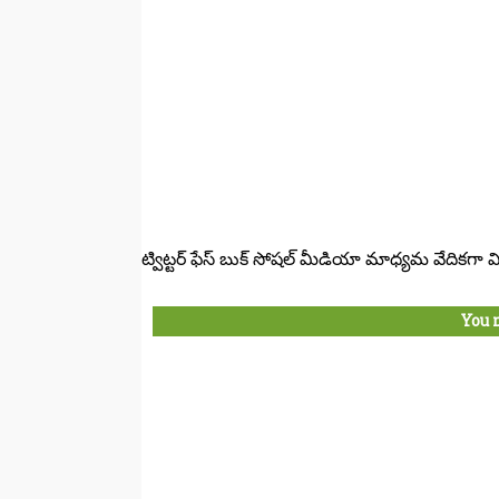
ట్విట్టర్ ఫేస్ బుక్ సోషల్ మీడియా మాధ్యమ వేదికగా విద
You 