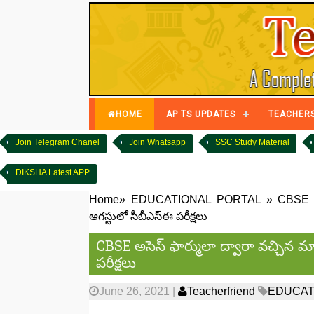
HOME
AP TS UPDATES
TEACHER
Join Telegram Chanel
Join Whatsapp
SSC Study Material
DIKSHA Latest APP
Home
»
EDUCATIONAL PORTAL
»
CBSE అస
ఆగస్టులో సీబీఎస్ఈ పరీక్షలు
CBSE అసెస్ ఫార్ములా ద్వారా వచ్చిన మార
పరీక్షలు
June 26, 2021
|
Teacherfriend
EDUCAT