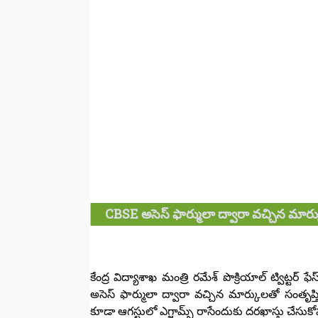
CBSE అసెస్ ఫార్ములా ద్వారా వచ్చిన మార్కు
కేంద్ర విద్యాశాఖ మంత్రి రమేశ్ పొక్రియాల్ ట్విట్
అసెస్ ఫార్ములా ద్వారా వచ్చిన మార్కులతో సంతృప్తి
కూడా ఆగస్టులో ఎగ్జామ్స్ రాసేందుకు దరఖాస్తు చేసుకో