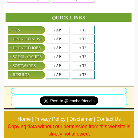
QUICK LINKS
»GO'S
» AP
» TS
» UPDATED NEWS
» AP
» TS
» UPDATED JOBS
» AP
» TS
» SCHOLARSHIPS
» AP
» TS
» SOFTWARES
» AP
» TS
» RESULTS
» AP
» TS
Home | Privacy Policy | Disclaimer | Contact Us
Copying data without our permission from this website is
strictly not allowed.