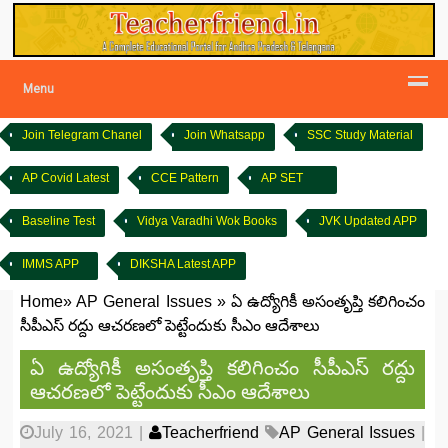
Menu
Join Telegram Chanel
Join Whatsapp
SSC Study Material
AP Covid Latest
CCE Pattern
AP SET
Baseline Test
Vidya Varadhi Wok Books
JVK Updated APP
IMMS APP
DIKSHA Latest APP
Home
»
AP General Issues
»
ఏ ఉద్యోగికీ అసంతృప్తి కలిగించం
సీపీఎస్‌ రద్దు ఆచరణలో పెట్టేందుకు సీఎం ఆదేశాలు
ఏ ఉద్యోగికీ అసంతృప్తి కలిగించం సీపీఎస్‌ రద్దు
ఆచరణలో పెట్టేందుకు సీఎం ఆదేశాలు
July 16, 2021
|
Teacherfriend
AP General Issues
|