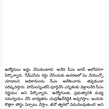
ఉద్యోగులు అర్థం చేసుకుంటారు’ అనేది సీఎం జగన్‌ ఆలోచనగా
పేర్కొన్నారు. ‘సీపీఎస్‌ను రద్దు చేసేందుకు ఆచరణలో ఏం చేయొచ్చో
చూడాలని అధికారులను సీఎం ఆదేశించారు. తప్పకుండా
పరిష్కరిస్తారు. హామీలన్నింటినీ పూర్తిచేసి ఎన్నికలకు వెళ్లాలనేది సీఎం
నిర్ణయం’ అని పేర్కొన్నారు. ‘ఉద్యోగులకు, ప్రభుత్వానికి మధ్య
సమన్వయం చేసే బాధ్యతను చంద్రశేఖర్‌రెడ్డికి అప్పగిస్తాం. ఇందుకు
కొత్తగా పోస్టు ఏర్పాటు చేస్తాం. జీవో త్వరలో విడుదలవుతుంది’ అని