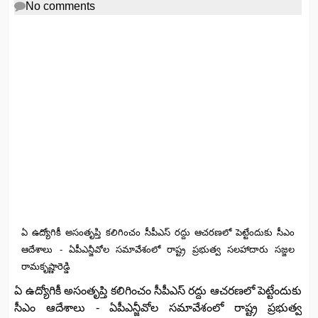
No comments
ఏ ఉద్యోగికీ అసంతృప్తి కలిగించం సీపీఎస్‌ రద్దు ఆచరణలో పెట్టేందుకు సీఎం
ఆదేశాలు - ఏపీఎన్జీవోల సమావేశంలో రాష్ట్ర ప్రభుత్వ సలహాదారు సజ్జల
రామకృష్ణారెడ్డి
ఏ ఉద్యోగికీ అసంతృప్తి కలిగించం సీపీఎస్‌ రద్దు ఆచరణలో పెట్టేందుకు
సీఎం ఆదేశాలు - ఏపీఎన్జీవోల సమావేశంలో రాష్ట్ర ప్రభుత్వ