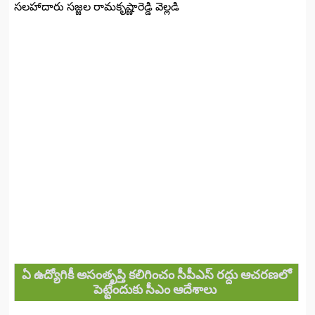
సలహాదారు సజ్జల రామకృష్ణారెడ్డి వెల్లడి
ఏ ఉద్యోగికీ అసంతృప్తి కలిగించం సీపీఎస్‌ రద్దు ఆచరణలో
పెట్టేందుకు సీఎం ఆదేశాలు