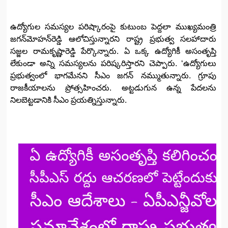
ఉద్యోగుల సమస్యల పరిష్కారంపై కుటుంబ పెద్దలా ముఖ్యమంత్రి
జగన్‌మోహన్‌రెడ్డి ఆలోచిస్తున్నారని రాష్ట్ర ప్రభుత్వ సలహాదారు
సజ్జల రామకృష్ణారెడ్డి పేర్కొన్నారు. ఏ ఒక్క ఉద్యోగికీ అసంతృప్తి
లేకుండా అన్ని సమస్యలను పరిష్కరిస్తారని చెప్పారు. ‘ఉద్యోగులు
ప్రభుత్వంలో భాగమేనని సీఎం జగన్‌ నమ్ముతున్నారు. గ్రూపు
రాజకీయాలను ప్రోత్సహించరు. అట్టడుగున ఉన్న పేదలను
నిలబెట్టడానికి సీఎం ప్రయత్నిస్తున్నారు.