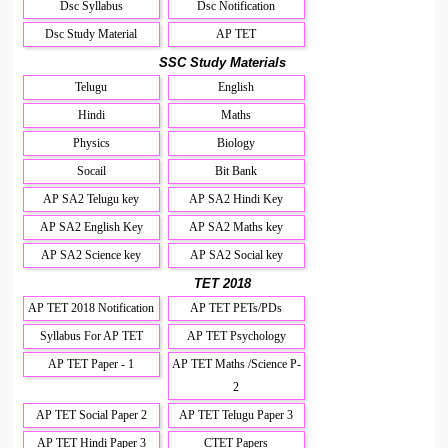
Dsc Syllabus
Dsc Notification
Dsc Study Material
AP TET
SSC Study Materials
Telugu
English
Hindi
Maths
Physics
Biology
Socail
Bit Bank
AP SA2 Telugu key
AP SA2 Hindi Key
AP SA2 English Key
AP SA2 Maths key
AP SA2 Science key
AP SA2 Social key
TET 2018
AP TET 2018 Notification
AP TET PETs/PDs
Syllabus For AP TET
AP TET Psychology
AP TET Paper - 1
AP TET Maths /Science P-
2
AP TET Social Paper 2
AP TET Telugu Paper 3
AP TET Hindi Paper 3
CTET Papers