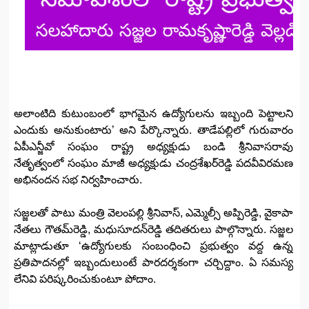
అలాంటిది కుటుంబంలో భాగమైన ఉద్యోగులను ఇబ్బంది పెట్టాలని
ఎందుకు అనుకుంటారు’ అని పేర్కొన్నారు. తాడేపల్లిలో గురువారం
ఏపీఎన్జీవో సంఘం రాష్ట్ర అధ్యక్షుడు బండి శ్రీనివాసరావు
నేతృత్వంలో సంఘం మాజీ అధ్యక్షుడు చంద్రశేఖర్‌రెడ్డి పదవీవిరమణ
అభినందన సభ నిర్వహించారు.
సజ్జలతో పాటు మంత్రి వెలంపల్లి శ్రీనివాస్‌, ఎమ్మెల్సీ అప్పిరెడ్డి, వైకాపా
నేతలు గౌతమ్‌రెడ్డి, మధుసూదన్‌రెడ్డి తదితరులు పాల్గొన్నారు. సజ్జల
మాట్లాడుతూ ‘ఉద్యోగులకు సంబంధించి ప్రభుత్వం వద్ద ఉన్న
ప్రతిపాదనల్లో ఇబ్బందులుంటే పారదర్శకంగా చర్చిద్దాం. ఏ సమస్య
లేనివి పరిష్కరించుకుంటూ పోదాం.