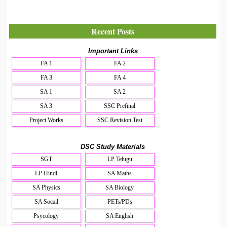
Recent Posts
Important Links
FA 1
FA 2
FA 3
FA 4
SA 1
SA 2
SA 3
SSC Prefinal
Project Works
SSC Revision Test
DSC Study Materials
SGT
LP Telugu
LP Hindi
SA Maths
SA Physics
SA Biology
SA Socail
PETs/PDs
Psycology
SA English