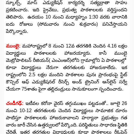
స్కూల్స్‌, మాస్ ఎడ్యుకేషన్ కార్యదర్శి సత్యబ్రాతా సాహు
ప్రకటించారు. ఇది ప్రైవేటు, ప్రభుత్వ పాఠశాలలకు వర్తిస్తుందని
తెలిపారు. ఉదయం 10 నుంచి మధ్యాహ్నం 1:30 వరకు వారానికి
ఐదు రోజులు (సోమవారం నుంచి శుక్రవారం) పనిచేస్తాయని
పేర్కొన్నారు.
ముంబై:
మహారాష్ట్రలో 8 నుంచి 12వ తరగతికి చెందిన 4.16 లక్షల
విద్యార్థులు పాఠశాలలకు హాజరయ్యారు. కానీ ముంబై
మెట్రోపాలిటన్‌ రీజియన్‌( ఎంఎంఆర్‌)లోని గ్రామాల్లోని ఏ పాఠశాలల్లో
కూడా విద్యార్థులు నేరుగా తరగతులకు హాజరుకాలేదు. ఇక
రాష్ట్రంలోని 2.5 లక్షల మందిని పాఠశాలల పునః ప్రారంభంపై స్టేట్
కౌన్సిల్ ఆఫ్ ఎడ్యుకేషనల్ రీసెర్చ్ అండ్ ట్రైనింగ్ ఆన్‌లైన్ సర్వే
చేయగా 75శాతం పైగా తల్లిదండ్రులు సానుకూలంగా స్పందించారు.
చండీగఢ్:
ఇటీవల కరోనా వైరస్‌ తగ్గుముఖం పట్టడంతో.. జూలై 26
నుంచి 10-12 తరగతులకు చెందిన విద్యార్థులు సామాజిక దూరం
పాటిస్తూ పాఠశాలలకు హాజరుకావాలని హర్యానా ప్రభుత్వం గత
వారం జారీ చేసిన ఉత్తర్వులలో పేర్కొంది. పరిస్థితులు సాధారణ స్థితికి
చేరితే, ఇతర తరగతుల విద్యార్థులకు కూడా పాఠశాలలు రీఓపెన్‌