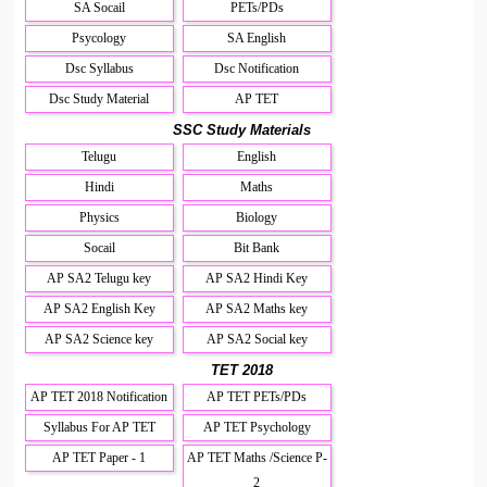
SA Socail
PETs/PDs
Psycology
SA English
Dsc Syllabus
Dsc Notification
Dsc Study Material
AP TET
SSC Study Materials
Telugu
English
Hindi
Maths
Physics
Biology
Socail
Bit Bank
AP SA2 Telugu key
AP SA2 Hindi Key
AP SA2 English Key
AP SA2 Maths key
AP SA2 Science key
AP SA2 Social key
TET 2018
AP TET 2018 Notification
AP TET PETs/PDs
Syllabus For AP TET
AP TET Psychology
AP TET Paper - 1
AP TET Maths /Science P-
2