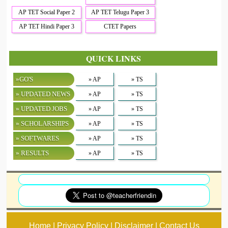
AP TET Social Paper 2
AP TET Telugu Paper 3
AP TET Hindi Paper 3
CTET Papers
QUICK LINKS
»GO'S
» AP
» TS
» UPDATED NEWS
» AP
» TS
» UPDATED JOBS
» AP
» TS
» SCHOLARSHIPS
» AP
» TS
» SOFTWARES
» AP
» TS
» RESULTS
» AP
» TS
Home | Privacy Policy | Disclaimer | Contact Us