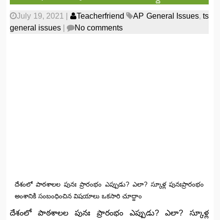
July 19, 2021
|
Teacherfriend
AP General Issues
,
ts
general issues
|
No comments
దేశంలో పాఠశాలల పునః ప్రారంభం ఎప్పుడు? ఎలా? స్కూళ్ల పునఃప్రారంభం
అంశానికి సంబంధించిన విషయాలు ఒకసారి చూద్దాం
దేశంలో పాఠశాలల పునః ప్రారంభం ఎప్పుడు? ఎలా? స్కూళ్ల