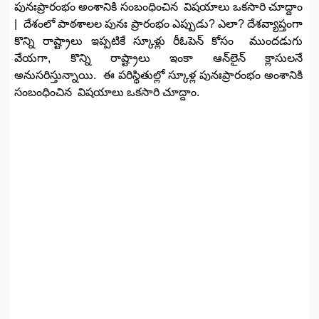
పునఃప్రారంభం అంశానికి సంబంధించిన విషయాలు ఒకసారి చూద్దాం
| దేశంలో పాఠశాలల పునః ప్రారంభం ఎప్పుడు? ఎలా? దేశవ్యాప్తంగా
కొన్ని రాష్ట్రాలు ఇప్పటికే స్కూళ్లు రీఓపెన్‌ కోసం ముందడుగు
వేయగా, కొన్ని రాష్ట్రాలు ఇంకా ఆన్‌లైన్‌ క్లాసులనే
అనుసరిస్తున్నాయి. ఈ పరిస్థితుల్లో స్కూళ్ల పునఃప్రారంభం అంశానికి
సంబంధించిన విషయాలు ఒకసారి చూద్దాం.