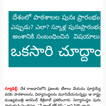
న్యూఢిల్లీ:
దేశ రాజధానిలోని ప్రజలకు టీకాలు వేయడం పూర్తయ్యే
వరకు పాఠశాలలను, విద్యాసంస్థలను మూసివేయనున్నట్లు ఆ రాష్ట్ర
ముఖ్యమంత్రి అరవింద్‌ కేజ్రీవాల్‌ ప్రకటించారు. విద్యాసంస్థల పునః
ప్రారంభంపై స్పందిస్తూ.. ‘‘వీ కాంట్‌ టేక్‌ రిస్క్‌’’ అని పేర్కొన్నారు.