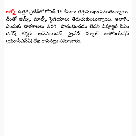
లక్నో:
ఉత్తర ప్రదేశ్‌లో కోవిడ్‌-19 కేసులు తగ్గుముఖం పడుతున్నాయి.
దీంతో జిమ్స్, మాల్స్‌, స్టేడియాలు తెరుచుకుంటున్నాయి. అలాగే..
ఎందుకు పాఠశాలలు తిరిగి పారంభించడం లేదని డిప్యూటీ సిఎం
దినేష్ శర్మకు అన్‌ఎయిడెడ్ ప్రైవేట్ స్కూల్ అసోసియేషన్
(యూసీఎస్‌ఏ) లేఖ రాసినట్లు సమాచారం.