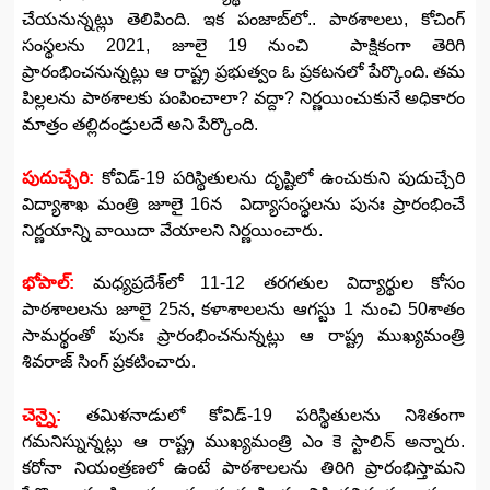
చేయనున్నట్లు తెలిపింది. ఇక పంజాబ్‌లో.. పాఠశాలలు, కోచింగ్‌​
సంస్థలను 2021, జూలై 19 నుంచి పాక్షికంగా తెరిగి
ప్రారంభించనున్నట్లు ఆ రాష్ట్ర ప్రభుత్వం ఓ ప్రకటనలో పేర్కొంది. తమ
పిల్లలను పాఠశాలకు పంపించాలా? వద్దా? నిర్ణయించుకునే అధికారం
మాత్రం తల్లిదండ్రులదే అని పేర్కొంది.
పుదుచ్చేరి:
కోవిడ్‌-19 పరిస్థితులను దృష్టిలో ఉంచుకుని పుదుచ్చేరి
విద్యాశాఖ మంత్రి జూలై 16న విద్యాసంస్థలను పునః ప్రారంభించే
నిర్ణయాన్ని వాయిదా వేయాలని నిర్ణయించారు.
భోపాల్‌:
మధ్యప్రదేశ్‌లో 11-12 తరగతుల విద్యార్థుల కోసం
పాఠశాలలను జూలై 25న, కళాశాలలను ఆగస్టు 1 నుంచి 50శాతం
సామర్థంతో పునః ప్రారంభించనున్నట్లు ఆ రాష్ట్ర ముఖ్యమంత్రి
శివరాజ్‌ సింగ్‌ ప్రకటించారు.
చెన్నై:
తమిళనాడులో కోవిడ్‌-19 పరిస్థితులను నిశితంగా
గమనిస్నున్నట్లు ఆ రాష్ట్ర ముఖ్యమంత్రి ఎం కె స్టాలిన్‌ అన్నారు.
కరోనా నియంత్రణలో ఉంటే పాఠశాలలను తిరిగి ప్రారంభిస్తామని