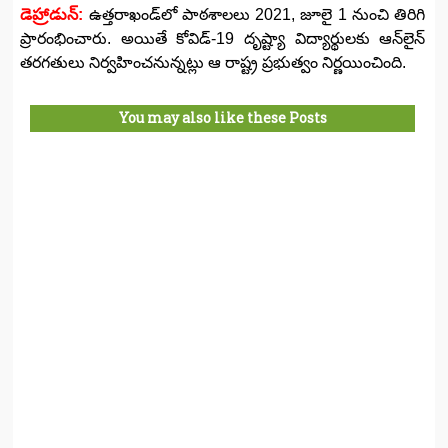
డెహ్రాడున్:
ఉత్తరాఖండ్‌లో పాఠశాలలు 2021, జూలై 1 నుంచి తిరిగి
ప్రారంభించారు. అయితే కోవిడ్‌-19 దృష్ట్యా విద్యార్థులకు ఆన్‌లైన్‌
తరగతులు నిర్వహించనున్నట్లు ఆ రాష్ట్ర ప్రభుత్వం నిర్ణయించింది.
You may also like these Posts