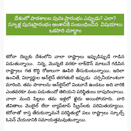
దేశంలో పాఠశాలల పునః ప్రారంభం ఎప్పుడు? ఎలా?
స్కూళ్ల పునఃప్రారంభం అంశానికి సంబంధించిన విషయాలు
ఒకసారి చూద్దాం
కరోనా దెబ్బకు దేశంలోని చాలా రాష్ట్రాలు ఇప్పుడిప్పుడే గాడిన
పడుతున్నాయి. నిన్న, మొన్నటి వరకూ లాక్‌డౌన్‌ మాటునే గడిపిన
రాష్ట్రాలు గత కొద్ది రోజులుగా ఊపిరి తీసుకుంటున్నాయి. ఇదిలా
ఉంచితే, విద్యార్థుల ఆన్‌లైన్‌ తరగతులే ఇప్పుడు చర్చనీయాంశంగా
మారింది. తమ పాఠాలను ఆన్‌లైన్‌లో వింటూనే ఉండటం అది వారికి
ఎంతవరకూ వంట పడుతుందో తెలియని పరిస్థితులు దాపురించాయి.
చాలా మంది పిల్లలు తమ ఇళ్లలో ఖైదు అయిపోయారు. వారి
జీవితాలు మొబైల్ లేదా ల్యాప్‌టాప్ స్క్రీన్‌లకు పరిమితయ్యాయి.
కరోనాతో కాస్త తేరుకున్నామనే పరిస్థితుల్లో పలు రాష్ట్రాలు స్కూల్స్‌
ఓపెన్‌ చేయడానికి సమాయత్తమవుతున్నాయి.