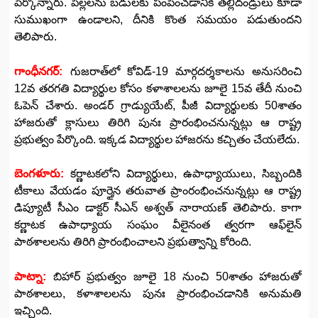
పేర్కొన్నారు. పిల్లలను బడులకు పంపించడానికి తల్లిదండ్రులు కూడా
సుముఖంగా ఉండాలని, దీనికి కొంత సమయం పడుతుందని
తెలిపారు.
గాంధీనగర్‌:
గుజరాత్‌లో కోవిడ్‌-19 మార్గదర్శకాలను అనుసరించి
12వ తరగతి విద్యార్థుల కోసం కళాశాలలను జూలై 15వ తేదీ నుంచి
ఓపెన్‌ చేశారు. అండర్‌ గ్రాడ్యుయేట్‌, పీజీ విద్యార్థులకు 50శాతం
హాజరుతో క్లాసులు తిరిగి పునః ప్రారంభించనున్నట్లు ఆ రాష్ట్ర
ప్రభుత్వం పేర్కొంది. ఇక్కడ విద్యార్థుల హాజరను కచ్చితం చేయలేదు.
బెంగళూరు:
కర్ణాటకలోని విద్యార్థులు, ఉపాధ్యాయులు, సిబ్బందికి
టీకాలు వేయడం పూర్తైన తరువాత ప్రాంరంభించనున్నట్లు ఆ రాష్ట్ర
డిప్యూటీ సీఎం డాక్టర్ సీఎన్ అశ్వత్ నారాయణ్ తెలిపారు. కాగా
కర్ణాటక ఉపాధ్యాయ సంఘం వీలైనంత త్వరగా ఆఫ్‌లైన్
పాఠశాలలను తిరిగి ప్రారంభించాలని ప్రభుత్వాన్ని కోరింది.
పాట్నా:
బిహార్‌ ప్రభుత్వం జూలై 18 నుంచి 50శాతం హాజరుతో
పాఠశాలలు, కళాశాలలను పునః ప్రారంభించడానికి అనుమతి
ఇచ్చింది.