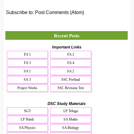
Subscribe to:
Post Comments (Atom)
Recent Posts
Important Links
FA 1
FA 2
FA 3
FA 4
SA 1
SA 2
SA 3
SSC Prefinal
Project Works
SSC Revision Test
DSC Study Materials
SGT
LP Telugu
LP Hindi
SA Maths
SA Physics
SA Biology