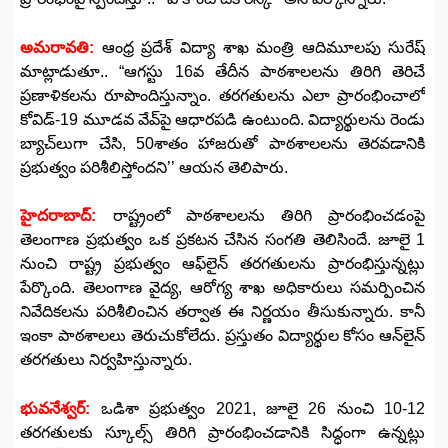
అమరావతి:
ఆంధ్ర ప్రదేశ్‌ విద్యా శాఖ మంత్రి ఆదిమూలపు సురేష్
మాట్లాడుతూ.. “ఆగస్టు 16వ తేదీన పాఠశాలలను తిరిగి తెరిచే
ప్రణాళికలను రూపొందిస్తున్నాం. తరగతులను ఎలా ప్రారంభించాలో
కోవిడ్-19 మూడవ వేవ్‌పై ఆధారపడి ఉంటుంది. విద్యార్థులను రెండు
బ్యాచ్‌లుగా చేసి, 50శాతం హాజరుతో పాఠశాలలను తెరవడానికి
ప్రభుత్వం పరిశీలిస్తోందని’’ ఆయన తెలిపారు.
హైదరాబాద్‌:
రాష్ట్రంలో పాఠశాలలను తిరిగి ప్రారంభించడంపై
తెలంగాణ ప్రభుత్వం ఒక ప్రకటన చేసిన సంగతి తెలిసిందే. జూలై 1
నుంచి రాష్ట్ర ప్రభుత్వం ఆఫ్‌లైన్ తరగతులను ప్రారంభిస్తున్నట్లు
పేర్కొంది. తెలంగాణ వైద్య, ఆరోగ్య శాఖ అధికారులు సమర్పించిన
నివేదికలను పరిశీలించిన తర్వాత ఈ నిర్ణయం తీసుకున్నారు. కానీ
ఇంకా పాఠశాలలు తెరుచుకోలేదు. ప్రస్తుతం విద్యార్థుల కోసం ఆన్‌లైన్‌
తరగతులు నిర్వహిస్తున్నారు.
భువనేశ్వర్‌:
ఒడిశా ప్రభుత్వం 2021, జూలై 26 నుంచి 10-12
తరగతులకు స్కూల్స్‌ తిరిగి ప్రారంభించడానికి సిద్ధంగా ఉన్నట్లు