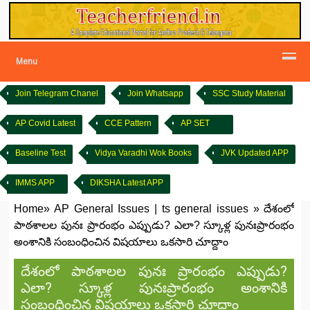
Menu
Join Telegram Chanel
Join Whatsapp
SSC Study Material
AP Covid Latest
CCE Pattern
AP SET
Baseline Test
Vidya Varadhi Wok Books
JVK Updated APP
IMMS APP
DIKSHA Latest APP
Home
»
AP General Issues
|
ts general issues
»
దేశంలో
పాఠశాలల పునః ప్రారంభం ఎప్పుడు? ఎలా? స్కూళ్ల పునఃప్రారంభం
అంశానికి సంబంధించిన విషయాలు ఒకసారి చూద్దాం
దేశంలో పాఠశాలల పునః ప్రారంభం ఎప్పుడు?
ఎలా? స్కూళ్ల పునఃప్రారంభం అంశానికి
సంబంధించిన విషయాలు ఒకసారి చూద్దాం