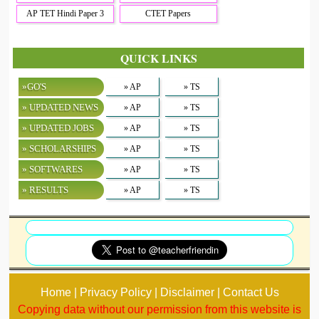
AP TET Hindi Paper 3
CTET Papers
QUICK LINKS
»GO'S
» AP
» TS
» UPDATED NEWS
» AP
» TS
» UPDATED JOBS
» AP
» TS
» SCHOLARSHIPS
» AP
» TS
» SOFTWARES
» AP
» TS
» RESULTS
» AP
» TS
Home | Privacy Policy | Disclaimer | Contact Us
Copying data without our permission from this website is