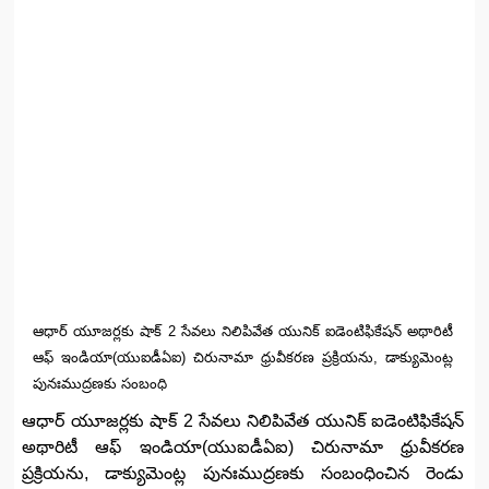
ఆధార్ యూజర్లకు షాక్ 2 సేవలు నిలిపివేత యునిక్ ఐడెంటిఫికేషన్ అథారిటీ
ఆఫ్ ఇండియా(యుఐడీఏఐ) చిరునామా ధ్రువీకరణ ప్రక్రియను, డాక్యుమెంట్ల
పునఃముద్రణకు సంబంధి
ఆధార్ యూజర్లకు షాక్ 2 సేవలు నిలిపివేత యునిక్ ఐడెంటిఫికేషన్
అథారిటీ ఆఫ్ ఇండియా(యుఐడీఏఐ) చిరునామా ధ్రువీకరణ
ప్రక్రియను, డాక్యుమెంట్ల పునఃముద్రణకు సంబంధించిన రెండు