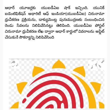
ఆధార్ యూజర్లకు యుఐడీఏఐ షాక్ ఇచ్చింది. యునిక్
ఐడెంటిఫికేషన్ అథారిటీ ఆఫ్ ఇండియా(యుఐడీఏఐ) చిరునామా
ధ్రువీకరణ ప్రక్రియను, డాక్యుమెంట్ల పునఃముద్రణకు సంబంధించిన
రెండు సేవలను నిలిపివేసినట్లు తెలిపింది. యుఐడీఏఐ పోస్టల్
చిరునామా ధ్రువీకరణ లేఖ ద్వారా ఆధార్ కార్డులో వివరాలను అప్డేట్
చేసుకునే సౌకర్యాన్ని నిలిపివేసింది